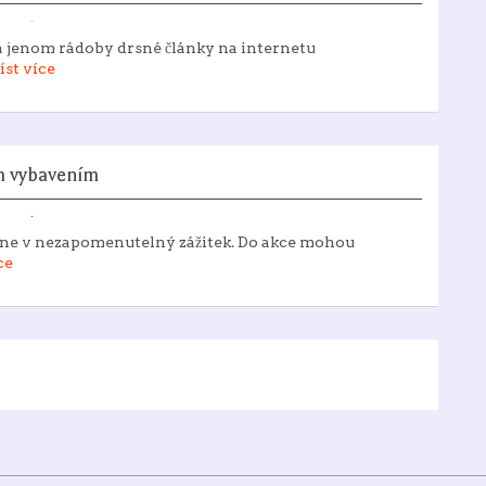
dá jenom rádoby drsné články na internetu
íst více
m vybavením
dne v nezapomenutelný zážitek. Do akce mohou
ce