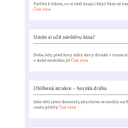
Patříte k lidem, co si rádi hrají, i když Vám už
Číst více
Umíte si užít návštěvu kina?
Doba, kdy před kiny stály davy diváků v touze zí
v době multikin již
Číst více
Oblíbená atrakce – horská dráha
Jako děti jsme škemraly, abychom se mohly na M
cestu pištěly
Číst více