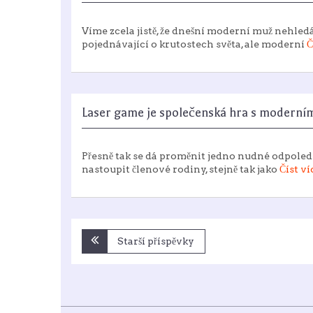
Víme zcela jistě, že dnešní moderní muž nehle
pojednávající o krutostech světa, ale moderní
Č
Laser game je společenská hra s moderní
Přesně tak se dá proměnit jedno nudné odpole
nastoupit členové rodiny, stejně tak jako
Číst ví
Navigace
Starší příspěvky
pro
příspěvky