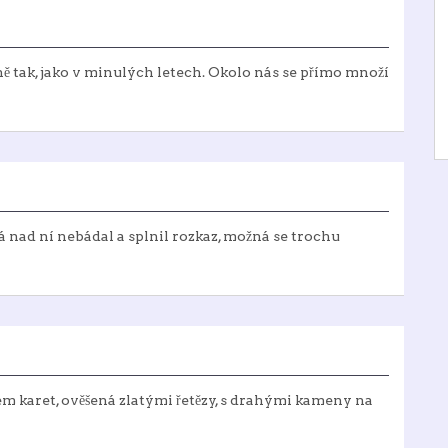
jně tak, jako v minulých letech. Okolo nás se přímo množí
ná nad ní nebádal a splnil rozkaz, možná se trochu
čkem karet, ověšená zlatými řetězy, s drahými kameny na