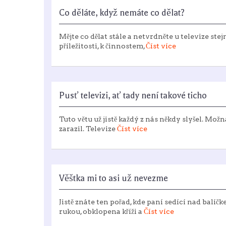
Co děláte, když nemáte co dělat?
Mějte co dělat stále a netvrdněte u televize ste
příležitosti, k činnostem,
Číst více
Pusť televizi, ať tady není takové ticho
Tuto větu už jistě každý z nás někdy slyšel. Mož
zarazil. Televize
Číst více
Věštka mi to asi už nevezme
Jistě znáte ten pořad, kde paní sedící nad balí
rukou, obklopena kříži a
Číst více