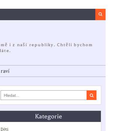
Search
jmě i z naší republiky. Chtěli bychom
láte.
raví
Search
for:
Kategorie
Děti