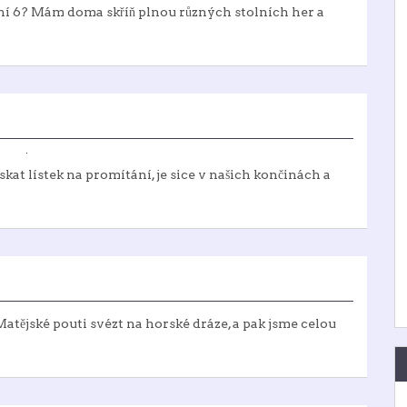
 není 6? Mám doma skříň plnou různých stolních her a
skat lístek na promítání, je sice v našich končinách a
atějské pouti svézt na horské dráze, a pak jsme celou