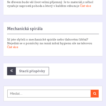
Se dřevem bude váš život velmi příjemný. Je to materiál, z něhož
vyzařuje naprostá pohoda a který v každém vzbuzuje
Číst více
Mechanická spirála
Již jste slyšeli o mechanické spirále nebo tlakovém čištění?
Nejedná se o pomůcky na ranní zubní hygienu ale na takovou
Číst více
Navigace
Starší příspěvky
pro
příspěvky
Search
for: