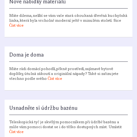
Nové nabídky materiálů
Máte dilema, nelíbí se vám vaše stará okoukaná dřevěná kuchyňská
linka, která byla vrcholně moderní ještě v minulém století. Sice
Číst více
Doma je doma
Máte rádi domácí pohodlí, pěkné prostředí, zajímavé bytové
doplňky, útulná zákoutí a originální nápady? Také si zařizujete
všechno podle svého
Číst více
Usnadněte si údržbu bazénu
Teleskopická tyč je skvělým pomocníkem při údržbě bazénu a
může vám pomoci dostat se i do těžko dostupných míst. Umístit
Číst více