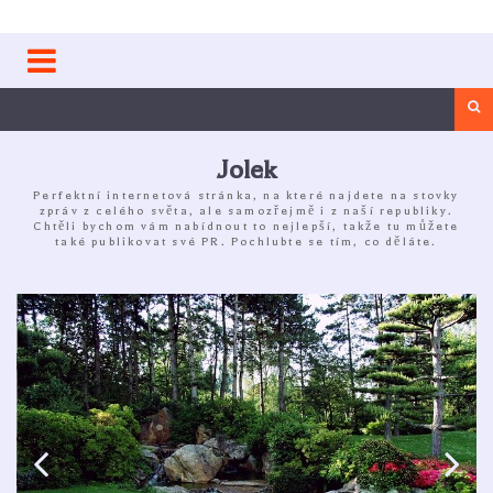
Skip
to
content
Sea
Jolek
Perfektní internetová stránka, na které najdete na stovky
zpráv z celého světa, ale samozřejmě i z naší republiky.
Chtěli bychom vám nabídnout to nejlepší, takže tu můžete
také publikovat své PR. Pochlubte se tím, co děláte.