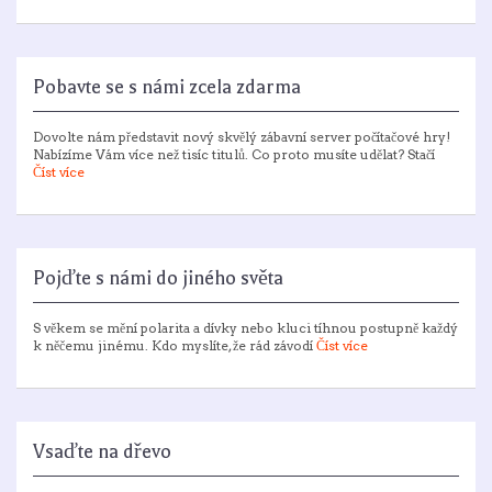
Pobavte se s námi zcela zdarma
Dovolte nám představit nový skvělý zábavní server počítačové hry!
Nabízíme Vám více než tisíc titulů. Co proto musíte udělat? Stačí
Číst více
Pojďte s námi do jiného světa
S věkem se mění polarita a dívky nebo kluci tíhnou postupně každý
k něčemu jinému. Kdo myslíte, že rád závodí
Číst více
Vsaďte na dřevo