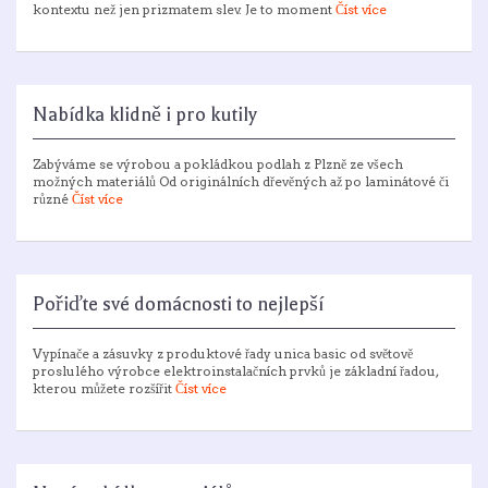
kontextu než jen prizmatem slev. Je to moment
Číst více
Nabídka klidně i pro kutily
Zabýváme se výrobou a pokládkou podlah z Plzně ze všech
možných materiálů Od originálních dřevěných až po laminátové či
různé
Číst více
Pořiďte své domácnosti to nejlepší
Vypínače a zásuvky z produktové řady unica basic od světově
proslulého výrobce elektroinstalačních prvků je základní řadou,
kterou můžete rozšířit
Číst více