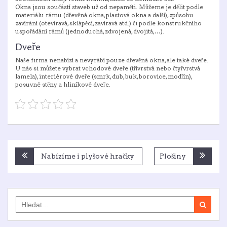
Okna jsou součástí staveb už od nepaměti. Můžeme je dělit podle
materiálu rámu (dřevěná okna, plastová okna a další), způsobu
zavírání (otevíravá, sklápěcí, zavíravá atd.) či podle konstrukčního
uspořádání rámů (jednoduchá, zdvojená, dvojitá,…).
Dveře
Naše firma nenabízí a nevyrábí pouze
dřevěná okna
, ale také dveře.
U nás si můžete vybrat vchodové dveře (třívrstvá nebo čtyřvrstvá
lamela), interiérové dveře (smrk, dub, buk, borovice, modřín),
posuvné stěny a hliníkové dveře.
Navigace
Nabízíme i plyšové hračky
Plošiny
pro
příspěvek
Search
for: