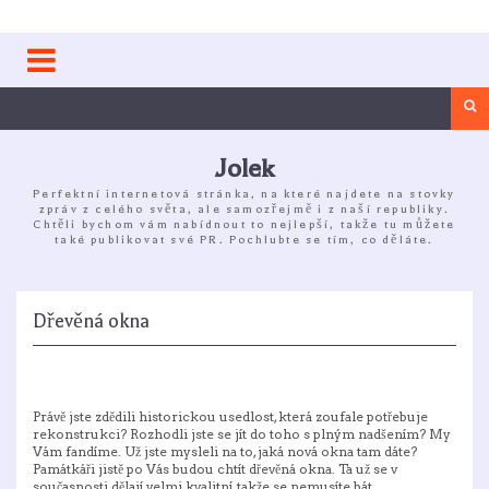
Skip
to
content
Sea
Jolek
Perfektní internetová stránka, na které najdete na stovky
zpráv z celého světa, ale samozřejmě i z naší republiky.
Chtěli bychom vám nabídnout to nejlepší, takže tu můžete
také publikovat své PR. Pochlubte se tím, co děláte.
Dřevěná okna
Právě jste zdědili historickou usedlost, která zoufale potřebuje
rekonstrukci? Rozhodli jste se jít do toho s plným nadšením? My
Vám fandíme. Už jste mysleli na to, jaká nová okna tam dáte?
Památkáři jistě po Vás budou chtít dřevěná okna. Ta už se v
současnosti dělají velmi kvalitní, takže se nemusíte bát.