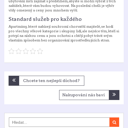
ubytování měli zajímat s předstihem, abyste si mohli vybrat z těch
nabídek, které vám budou vyhovovat. Na poslední chvíli je výběr
vždy omezený a ceny jsou mnohem vyšší.
Standard služeb pro každého
Apartmány, které nabízejí soukromí chorvatští majitelé, se hodí
pro všechny věkové kategorie i skupiny lidí, ale nejvíce těm, kteří si
potrpí na nízkou cenu a jsou ochotni a chtějí pobyt trávit svým
vlastním způsobem bez organizování zprostředkujících stran.
Navigace
Chcete ten nejlepší důchod?
pro
příspěvek
Nakupování nás baví
Search
for: