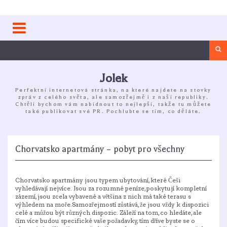
Skip
to
content
Sea
Jolek
Perfektní internetová stránka, na které najdete na stovky
zpráv z celého světa, ale samozřejmě i z naší republiky.
Chtěli bychom vám nabídnout to nejlepší, takže tu můžete
také publikovat své PR. Pochlubte se tím, co děláte.
Chorvatsko apartmány – pobyt pro všechny
Chorvatsko apartmány
jsou typem ubytování, které Češi
vyhledávají nejvíce. Jsou za rozumné peníze, poskytují kompletní
zázemí, jsou zcela vybavené a většina z nich má také terasu s
výhledem na moře.Samozřejmostí zůstává, že jsou vždy k dispozici
celé a můžou být různých dispozic. Záleží na tom, co hledáte, ale
čím více budou specifické vaše požadavky, tím dříve byste se o