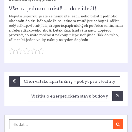
Vše na jednom místě – akce ideál!
Největší úsporou je ale, že nemusíte jezdit nebo běhat z jednoho
obchodu do druhého, ale že na jednom místě jste schopni udělat
celý nákup, včetně jídla, drogerie, papírnických potřeb, uzenin, masa
a třeba i dárkového zboží. Leták Kaufland vám navíc dopředu
prozradí, co máte možnost nakoupit lépe než jinde. Tak do toho,
zákazníci, jeden velký nákup na týden dopředu!
Navigace
Chorvatsko apartmány – pobyt pro všechny
pro
příspěvek
Vizitka o energetickém stavu budovy
Search
for: