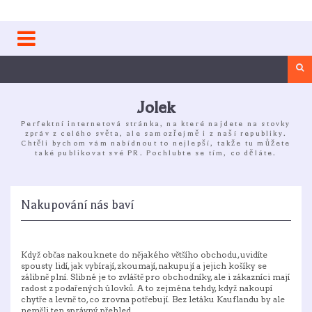
Skip
to
content
Sea
Jolek
Perfektní internetová stránka, na které najdete na stovky
zpráv z celého světa, ale samozřejmě i z naší republiky.
Chtěli bychom vám nabídnout to nejlepší, takže tu můžete
také publikovat své PR. Pochlubte se tím, co děláte.
Nakupování nás baví
Když občas nakouknete do nějakého většího obchodu, uvidíte
spousty lidí, jak vybírají, zkoumají, nakupují a jejich košíky se
zálibně plní. Slibné je to zvláště pro obchodníky, ale i zákazníci mají
radost z podařených úlovků. A to zejména tehdy, když nakoupí
chytře a levně to, co zrovna potřebují. Bez
letáku Kauflandu
by ale
neměli ten správný přehled.