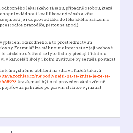
odborného lékařského zásahu, případně osobou, která
 schopni zvládnout kvalifikovaný zásah a včas
řejmostí je i doprovod žáka do lékařského zařízení a
e (rodiče, prarodiče, pěstouna apod.)
 vyplacení odškodného, a to prostřednictvím
ťovny. Formulář lze stáhnout z Internetu z její webové
lékařského ošetření se tyto listiny předají třídnímu
 v kanceláři školy. Školní instituce by se měla postarat
jde k úmyslnému ublížení na zdraví. Každá taková
vltava.rozhlas.cz/nejpodivnejsi-na-te-knize-je-ze-se-
-6668978
úrazů, musí být o ní proveden zápis včetně
í pojišťovna pak může po právní stránce vymáhat