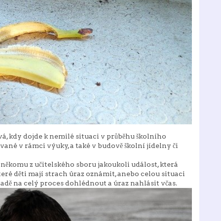
vá, kdy dojde k nemilé situaci v průběhu školního
vané v rámci výuky, a také v budově školní jídelny či
někomu z učitelského sboru jakoukoli událost, která
které děti mají strach úraz oznámit, anebo celou situaci
padě na celý proces dohlédnout a úraz nahlásit včas.