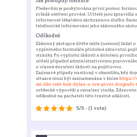
Jak postupují instituce
Především je poskytována první pomoc formou 
zvládá ošetření provést. Učitelé jsou zpravidla
informovat lékařskou záchrannou službu. Samoz
telefonické informování jeho zákonného zástupc
Odškodné
Zákonný zástupce dítěte může (nemusí) žádat o
vyplněného formuláře příslušné zdravotní pojiš
stránky. Po vyplnění žádosti a doložení prvního 
učiteli případně administrativnímu pracovníkovi
o včasné doručení žádosti na pojišťovnu.
Zajímavé případy nastávají v okamžiku, kdy do
situace musí být zaznamenána v knize
https://
mi-libi-rekl-bob-dylan-o-sve-prvni-biografii
svědecké výpovědi a označení viníka. Zdravotn
odškodné na pachateli této trestné události.
5/5 - (1 vote)