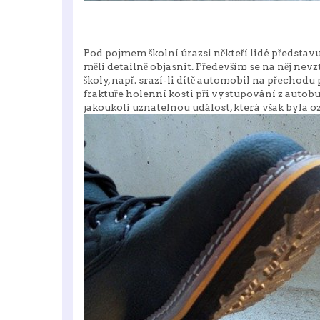
Pod pojmem
školní úraz
si někteří lidé předsta
měli detailně objasnit. Především se na něj nevz
školy, např. srazí-li dítě automobil na přechod
fraktuře holenní kosti při vystupování z autob
jakoukoli uznatelnou událost, která však byla 