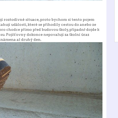
vují roztodivné situace, proto bychom si tento pojem
tahují události, které se přihodily cestou do anebo ze
u pro chodce přímo před budovou školy, případně dojde k
usu. Pojišťovny dokonce nepovažují za školní úraz
oznámena až druhý den.