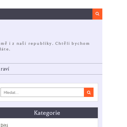
Search
jmě i z naší republiky. Chtěli bychom
láte.
raví
Search
for:
Kategorie
Děti