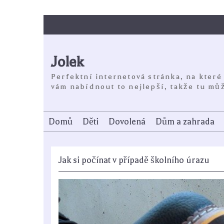
Skip
to
content
Jolek
Perfektní internetová stránka, na které
vám nabídnout to nejlepší, takže tu můž
Domů
Děti
Dovolená
Dům a zahrada
Jak si počínat v případě školního úrazu