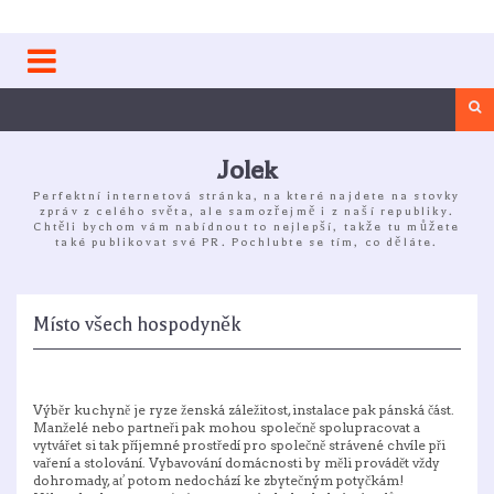
Skip
to
content
Sea
Jolek
Perfektní internetová stránka, na které najdete na stovky
zpráv z celého světa, ale samozřejmě i z naší republiky.
Chtěli bychom vám nabídnout to nejlepší, takže tu můžete
také publikovat své PR. Pochlubte se tím, co děláte.
Místo všech hospodyněk
Výběr kuchyně je ryze ženská záležitost, instalace pak pánská část.
Manželé nebo partneři pak mohou společně spolupracovat a
vytvářet si tak příjemné prostředí pro společně strávené chvíle při
vaření a stolování. Vybavování domácnosti by měli provádět vždy
dohromady, ať potom nedochází ke zbytečným potyčkám!