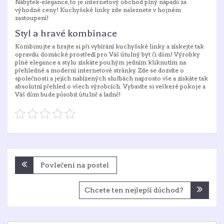
Nábytek-elegance, to je internetový obchod plný nápadů za
výhodné ceny! Kuchyňské linky zde naleznete v hojném
zastoupení!
Styl a hravé kombinace
Kombinujte a hrajte si při vybírání
kuchyňské linky
a získejte tak
opravdu domácké prostředí pro Váš útulný byt či dům! Výrobky
plné elegance a stylu získáte pouhým jedním kliknutím na
přehledné a moderní internetové stránky. Zde se dozvíte o
společnosti a jejích nabízených službách naprosto vše a získáte tak
absolutní přehled o všech výrobcích. Vybavíte si veškeré pokoje a
Váš dům bude působit útulně a ladně!
Navigace
Povlečení na postel
pro
příspěvek
Chcete ten nejlepší důchod?