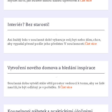
myslet na to, jak budete danou dlažbu upevňovat a
Číst více
Interiér? Bez starostí!
Asi každý kdo v současné době vybavuje svůj byt nebo dům, chce,
aby vypadal přesně podle jeho představ. V současnosti
Číst více
Vytvoření nového domova a hledání inspirace
Současná doba vytváří stále větší prostor vedoucí k tomu, aby se lidé
naučili, že být odlišný je v pořádku. S
Číst více
Koupelnový nábytek s praktickými úložnými