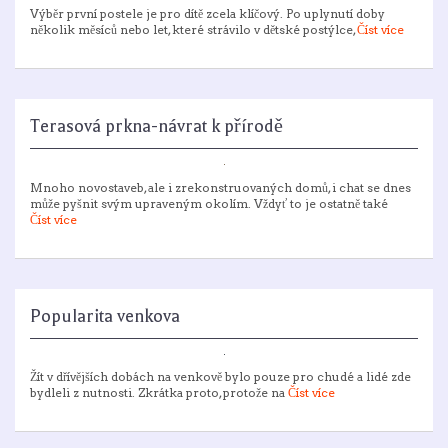
Výběr první postele je pro dítě zcela klíčový. Po uplynutí doby
několik měsíců nebo let, které strávilo v dětské postýlce,
Číst více
Terasová prkna-návrat k přírodě
Mnoho novostaveb, ale i zrekonstruovaných domů, i chat se dnes
může pyšnit svým upraveným okolím. Vždyť to je ostatně také
Číst více
Popularita venkova
Žít v dřívějších dobách na venkově bylo pouze pro chudé a lidé zde
bydleli z nutnosti. Zkrátka proto, protože na
Číst více