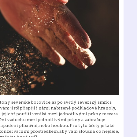
tóny severské borovice, až po světlý severský smrk s
ám jistě přispějí i námi nabízené podkladové hranoly,
i jejichž použití vzniká mezi jednotlivými prkny mezera
udění vzduchu mezi jednotlivými prkny a zabraňuje
padení plísněmi, nebo houbou. Pro tyto účely je také
onzervačním prostředkem, aby vám sloužila co nejdéle,
 začněte hned teď!