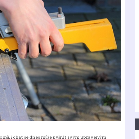
omů, i chat se dnes může pyšnit svým upraveným