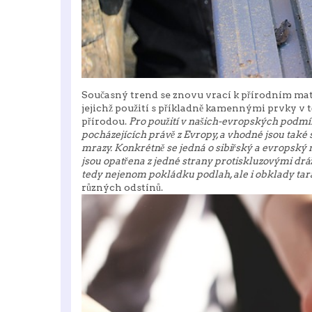
Současný trend se znovu vrací k přírodním ma
jejichž použití s příkladně kamennými prvky v 
přírodou.
Pro použití v našich-evropských podmín
pocházejících právě z Evropy, a vhodné jsou také s
mrazy. Konkrétně se jedná o sibiřský a evropský
jsou opatřena z jedné strany protiskluzovými drá
tedy nejenom pokládku podlah, ale i obklady tara
různých odstínů.