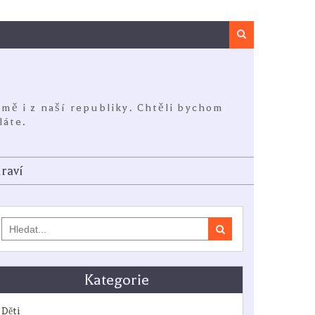
Search
jmě i z naší republiky. Chtěli bychom
láte.
raví
Search
for:
Kategorie
Děti