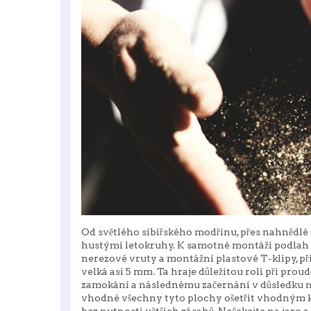
Od světlého sibiřského modřínu, přes nahnědlé 
hustými letokruhy. K samotné montáži podlah v
nerezové vruty a montážní plastové T-klipy, př
velká asi 5 mm. Ta hraje důležitou roli při pro
zamokání a následnému začernání v důsledku na
vhodné všechny tyto plochy ošetřit vhodným k
bez nutnosti větších zásahů. Nečekejte na jaro a