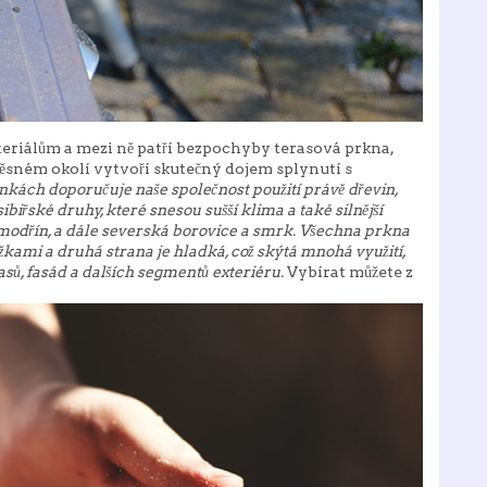
teriálům a mezi ně patří bezpochyby
terasová prkna
,
těsném okolí vytvoří skutečný dojem splynutí s
kách doporučuje naše společnost použití právě dřevin,
ibiřské druhy, které snesou sušší klima a také silnější
 modřín, a dále severská borovice a smrk. Všechna prkna
žkami a druhá strana je hladká, což skýtá mnohá využití,
sů, fasád a dalších
segmentů exteriéru.
Vybírat můžete z