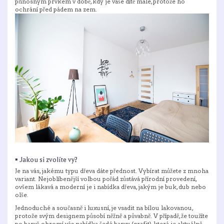
přínosným prvkem v době, kdy je vaše dítě malé, protože ho
ochrání před pádem na zem.
▪ Jakou si zvolíte vy?
Je na vás, jakému typu dřeva dáte přednost. Vybírat můžete z mnoha
variant. Nejoblíbenější volbou pořád zůstává přírodní provedení,
ovšem lákavá a moderní je i nabídka dřeva, jakým je buk, dub nebo
olše.
Jednoduché a současně i luxusní, je vsadit na bílou lakovanou,
protože svým designem působí něžně a půvabně. V případě, že toužíte
po barvě, ohromí vás nabídka šedé barvy (grafit), která je aktuálně