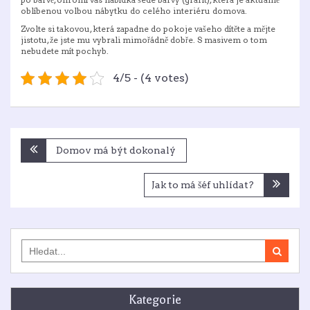
oblíbenou volbou nábytku do celého interiéru domova.
Zvolte si takovou, která zapadne do pokoje vašeho dítěte a mějte
jistotu, že jste mu vybrali mimořádně dobře. S masivem o tom
nebudete mít pochyb.
4/5 - (4 votes)
Navigace
Domov má být dokonalý
pro
příspěvek
Jak to má šéf uhlídat?
Search
for:
Kategorie