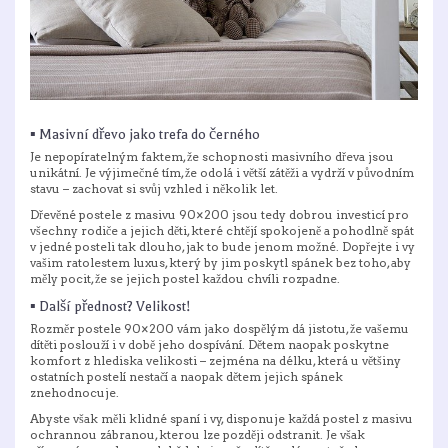
▪ Masivní dřevo jako trefa do černého
Je nepopíratelným faktem, že schopnosti masivního dřeva jsou
unikátní. Je výjimečné tím, že odolá i větší zátěži a vydrží v původním
stavu – zachovat si svůj vzhled i několik let.
Dřevěné postele z masivu 90×200
jsou tedy dobrou investicí pro
všechny rodiče a jejich děti, které chtějí spokojeně a pohodlně spát
v jedné posteli tak dlouho, jak to bude jenom možné. Dopřejte i vy
vašim ratolestem luxus, který by jim poskytl spánek bez toho, aby
měly pocit, že se jejich postel každou chvíli rozpadne.
▪ Další přednost? Velikost!
Rozměr postele 90×200 vám jako dospělým dá jistotu, že vašemu
dítěti poslouží i v době jeho dospívání. Dětem naopak poskytne
komfort z hlediska velikosti – zejména na délku, která u většiny
ostatních postelí nestačí a naopak dětem jejich spánek
znehodnocuje.
Abyste však měli klidné spaní i vy, disponuje každá postel z masivu
ochrannou zábranou, kterou lze později odstranit. Je však