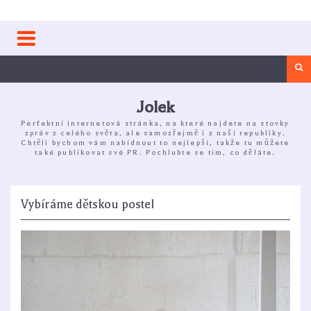
Skip
to
content
Sea
Jolek
Perfektní internetová stránka, na které najdete na stovky
zpráv z celého světa, ale samozřejmě i z naší republiky.
Chtěli bychom vám nabídnout to nejlepší, takže tu můžete
také publikovat své PR. Pochlubte se tím, co děláte.
Vybíráme dětskou postel