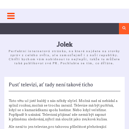
Skip
to
content
Sea
Jolek
Perfektní internetová stránka, na které najdete na stovky
zpráv z celého světa, ale samozřejmě i z naší republiky.
Chtěli bychom vám nabídnout to nejlepší, takže tu můžete
také publikovat své PR. Pochlubte se tím, co děláte.
Pusť televizi, ať tady není takové ticho
Tuto větu už jistě každý z nás někdy slyšel. Možná nad ní nebádal a
splnil rozkaz, možná se trochu zarazil. Televize má být puštěná,
když se s kamarádkami spolu bavíme. Nebo když večeříme.
Popřípadě k usínání. Televizní přijímač zde nemá být zapnut
k přímému sledování, nýbrž má sloužit jako zvuková kulisa.
Ale není to jen televize, pro takovou příležitost přehrávající