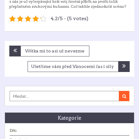
z nás je už vyčerpávající hrát svůj životní příběh na jevišti tolik
přeplněném zvukovými kulisami. Což takhle zjednodušit scénu?
4.2/5 - (5 votes)
Navigace
Věštka mi to asi už nevezme
pro
příspěvek
Ušetříme vám před Vánocemi čas i síly
Search
for:
Kategorie
Děti