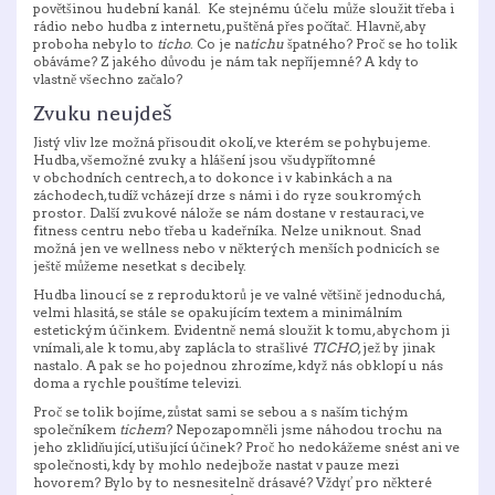
povětšinou hudební kanál. Ke stejnému účelu může sloužit třeba i
rádio nebo hudba z internetu, puštěná přes počítač. Hlavně, aby
proboha nebylo to
ticho
. Co je na
tichu
špatného? Proč se ho tolik
obáváme? Z jakého důvodu je nám tak nepříjemné? A kdy to
vlastně všechno začalo?
Zvuku neujdeš
Jistý vliv lze možná přisoudit okolí, ve kterém se pohybujeme.
Hudba, všemožné zvuky a hlášení jsou všudypřítomné
v obchodních centrech, a to dokonce i v kabinkách a na
záchodech, tudíž vcházejí drze s námi i do ryze soukromých
prostor. Další zvukové nálože se nám dostane v restauraci, ve
fitness centru nebo třeba u kadeřníka. Nelze uniknout. Snad
možná jen ve wellness nebo v některých menších podnicích se
ještě můžeme nesetkat s decibely.
Hudba linoucí se z reproduktorů je ve valné většině jednoduchá,
velmi hlasitá, se stále se opakujícím textem a minimálním
estetickým účinkem. Evidentně nemá sloužit k tomu, abychom ji
vnímali, ale k tomu, aby zaplácla to strašlivé
TICHO
, jež by jinak
nastalo. A pak se ho pojednou zhrozíme, když nás obklopí u nás
doma a rychle pouštíme televizi.
Proč se tolik bojíme, zůstat sami se sebou a s naším tichým
společníkem
tichem
? Nepozapomněli jsme náhodou trochu na
jeho zklidňující, utišující účinek? Proč ho nedokážeme snést ani ve
společnosti, kdy by mohlo nedejbože nastat v pauze mezi
hovorem? Bylo by to nesnesitelně drásavé? Vždyť pro některé