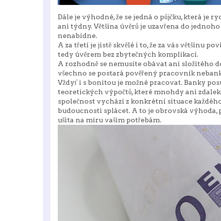
Dále je výhodné, že se jedná o půjčku, která je r
ani týdny. Většina úvěrů je uzavřena do jednoho
nenabídne.
A za třetí je jistě skvělé i to, že za vás většinu
tedy úvěrem bez zbytečných komplikací.
A rozhodně se nemusíte obávat ani složitého do
všechno se postará pověřený pracovník nebank
Vždyť i s bonitou je možné pracovat. Banky posu
teoretických výpočtů, které mnohdy ani zdalek
společnost vychází z konkrétní situace každého
budoucnosti splácet. A to je obrovská výhoda, p
ušita na míru vašim potřebám.