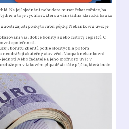
ychlá. Na její sjednání nebudete muset čekat měsíce, ba
 týdne, a to je rychlost, kterou vám žádná klasická banka
 povinností zajistí poskytovatel půjčky. Nebankovní úvěr je
kazování vaší dobré bonity anebo čistoty registrů. O
ovní společnosti.
zují bonitu klientů podle složitých, a přitom
a neodrážejí skutečný stav věcí. Naopak nebankovní
 jednotlivého žadatele a jeho možností úvěr v
rotože jen v takovém případě získáte půjčku, která bude