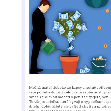
Možná máte hluboko do kapsy a nutně potřebujet
že je potřeba doložit celou řadu skutečností, prot
šance, že se svou žádostí o peníze uspějete, není
To vše jsou rizika, která bývají s hypotékami s
dnešní době můžete vše vyřídit chytře a mnohem 