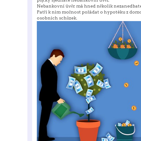
půjčky sjednáte nebankovní úvěr.
Nebankovní úvěr má hned několik nezanedbate
Patří k nim možnost požádat o hypotéku z domo
osobních schůzek.