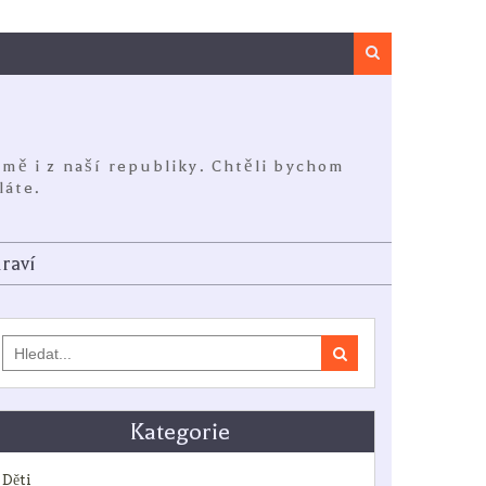
Search
jmě i z naší republiky. Chtěli bychom
láte.
raví
Search
for:
Kategorie
Děti