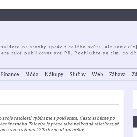
 najdete na stovky zpráv z celého světa, ale samozře
ete také publikovat své PR. Pochlubte se tím, co dě
Finance
Móda
Nákupy
Služby
Web
Zábava
Zd
pro svoje ratolesti vybíráme s potěšením. Často saháme po
ěco špatného. Televize je přece také neškodná záležitost, už
ou salvou výbuchů? To by snad ani nešlo!