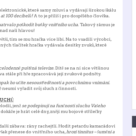
lektronické, které samy mluví a vydávají širokou škálu
0 až 100 decibelů!
A to je příliš i pro dospělého člověka.
atrvalo poškodit buňky vnitřního ucha.
Takový rámus je
 nad naší hlavou!
ětší, tím se mu hračka více líbí. Na to vsadili výrobci,
zných tlačítek hračka vydávala desítky zvuků, které
celodenně puštěná televize
. Dítě se na ní sice většinou
a stále při hře zpracovává její zvukové podněty.
aopak ho učíte nesoustředěnosti a povrchnímu vnímání.
ě neumí vyřadit svůj sluch z činnosti.
BUCHŮ
lodií, jenž
se podepisují na funčnosti sluchu Vašeho
káže je hrát celé dny, znějí mu bojové střílečky
další zábava: rány rachejtlí. Hodit petardu kamarádovi
 však přenese do vnitřního ucha,
hrozí tinnitus – šumění a