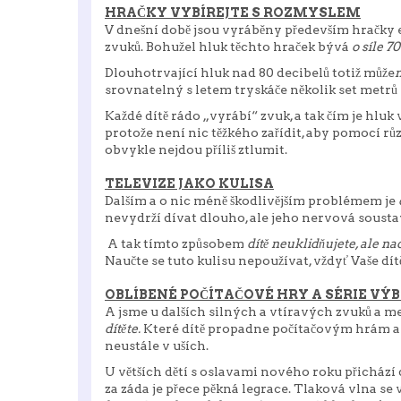
HRAČKY VYBÍREJTE S ROZMYSLEM
V dnešní době jsou vyráběny především hračky e
zvuků. Bohužel hluk těchto hraček bývá
o síle 7
Dlouhotrvající hluk nad 80 decibelů totiž může
n
srovnatelný s letem tryskáče několik set metrů
Každé dítě rádo „vyrábí“ zvuk, a tak čím je hluk v
protože není nic těžkého zařídit, aby pomocí rů
obvykle nejdou příliš ztlumit.
TELEVIZE JAKO KULISA
Dalším a o nic méně škodlivějším problémem je
nevydrží dívat dlouho, ale jeho nervová soustav
A tak tímto způsobem
dítě neuklidňujete, ale n
Naučte se tuto kulisu nepoužívat, vždyť Vaše dít
OBLÍBENÉ POČÍTAČOVÉ HRY A SÉRIE VÝ
A jsme u dalších silných a vtíravých zvuků a me
dítěte.
Které dítě propadne počítačovým hrám a do
neustále v uších.
U větších dětí s oslavami nového roku přichází 
za záda je přece pěkná legrace. Tlaková vlna se