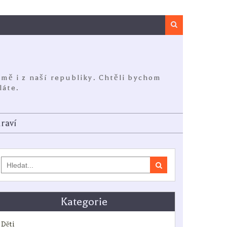
Search
jmě i z naší republiky. Chtěli bychom
láte.
raví
Search
for:
Kategorie
Děti