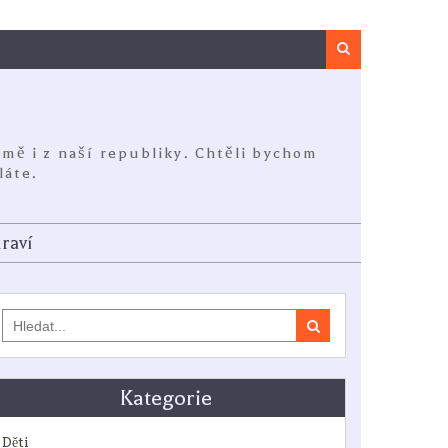
Search
jmě i z naší republiky. Chtěli bychom
láte.
raví
Search
for:
Kategorie
Děti