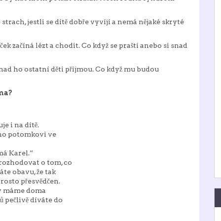
rach, jestli se dítě dobře vyvíjí a nemá nějaké skryté
 začíná lézt a chodit. Co když se praští anebo si snad
nad ho ostatní děti přijmou. Co když mu budou
oma?
je i na dítě.
ho potomkovi ve
 Karel.“
e rozhodovat o tom, co
te obavu, že tak
rosto přesvědčen.
 kdy máme doma
pečlivě díváte do