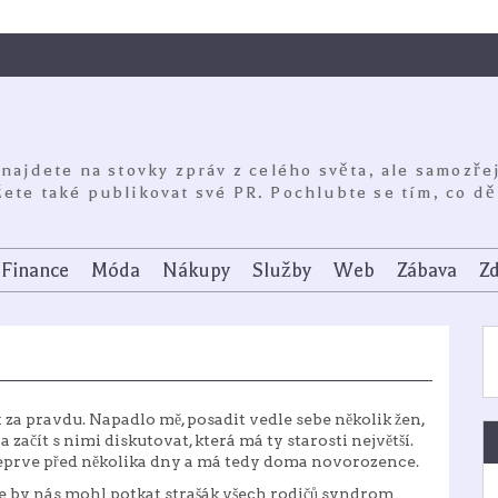
 najdete na stovky zpráv z celého světa, ale samozře
ete také publikovat své PR. Pochlubte se tím, co dě
Finance
Móda
Nákupy
Služby
Web
Zábava
Zd
 za pravdu. Napadlo mě, posadit vedle sebe několik žen,
 začít s nimi diskutovat, která má ty starosti největší.
eprve před několika dny a má tedy doma novorozence.
že by nás mohl potkat strašák všech rodičů syndrom