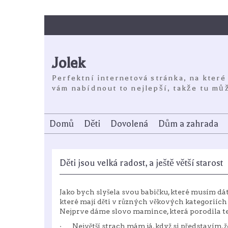
Skip
to
content
Jolek
Perfektní internetová stránka, na které
vám nabídnout to nejlepší, takže tu můž
Domů
Děti
Dovolená
Dům a zahrada
Děti jsou velká radost, a ještě větší starost
Jako bych slyšela svou babičku, které musím dát
které mají děti v různých věkových kategoriích a
Nejprve dáme slovo mamince, která porodila t
· Největší strach mám já, když si představím, 