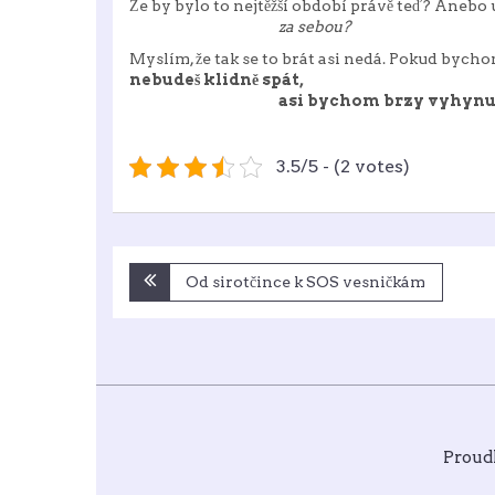
Že by bylo to nejtěžší období právě teď? Aneb
za sebou?
Myslím, že tak se to brát asi nedá. Pokud bycho
nebudeš klidně spát,
asi bychom brzy vyhynul
3.5/5 - (2 votes)
Navigace
Od sirotčince k SOS vesničkám
pro
příspěvek
Proud