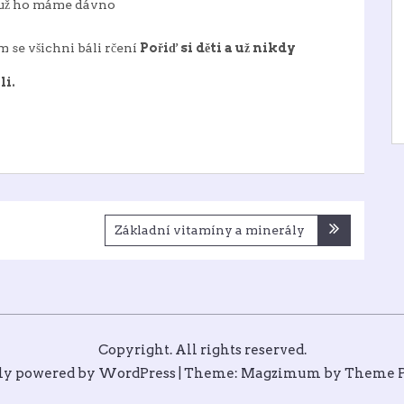
o už ho máme dávno
m se všichni báli rčení
Pořiď si děti a už nikdy
i.
Základní vitamíny a minerály
Copyright. All rights reserved.
ly powered by WordPress
|
Theme: Magzimum by
Theme P