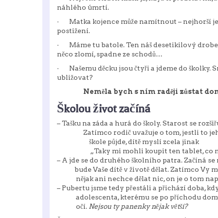
náhlého úmrtí.
· Matka kojence může namítnout – nejhorší je st
postižení.
· Máme tu batole. Ten náš desetikilový drobeček
něco zlomí, spadne ze schodů…
· Našemu děcku jsou čtyři a jdeme do školky. S
ubližovat?
Neměla bych s ním raději zůstat d
Školou život začíná
– Tašku na záda a hurá do školy. Starost se rozšiřu
Zatímco rodič uvažuje o tom, jestli to je
škole půjde, dítě myslí zcela jinak
„Taky mi mohli koupit ten tablet, co má
– A jde se do druhého školního patra. Začíná s
bude Vaše dítě v životě dělat. Zatímco Vy má
nějak ani nechce dělat nic, on je o tom nap
– Pubertu jsme tedy přestáli a přichází doba,
adolescenta, kterému se po příchodu domů 
očí.
Nejsou ty panenky nějak větší?