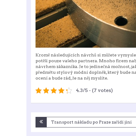
Kromě následujících návrhů si můžete vymyslet i 
potěší pouze vašeho partnera. Mnoho firem nab
návrhem zákazníka. Je to jedinečná možnost, jak
předmětu stylový módní doplněk, který bude nav
ocení a bude rád, že na něj myslíte.
4.3/5 - (7 votes)
Navigace
Transport nákladu po Praze zařídí jiní
pro