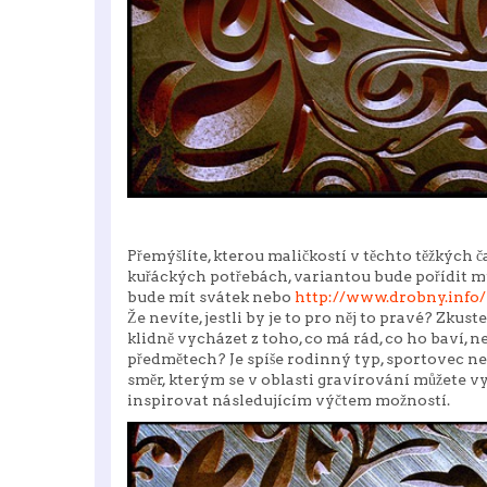
Přemýšlíte, kterou maličkostí v těchto těžkých
kuřáckých potřebách, variantou bude pořídit 
bude mít svátek nebo
http://www.drobny.info/
Že nevíte, jestli by je to pro něj to pravé? Zk
klidně vycházet z toho, co má rád, co ho baví, n
předmětech? Je spíše rodinný typ, sportovec n
směr, kterým se v oblasti gravírování můžete v
inspirovat následujícím výčtem možností.