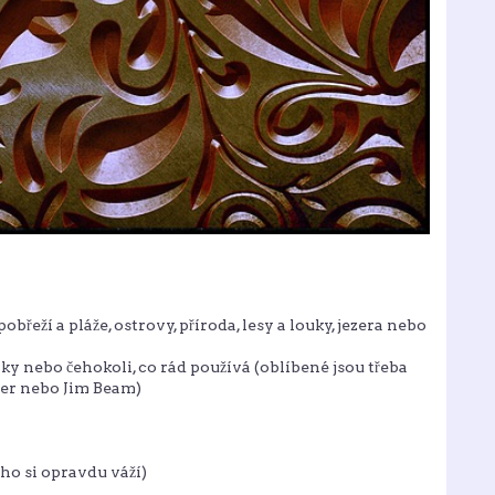
řeží a pláže, ostrovy, příroda, lesy a louky, jezera nebo
ky nebo čehokoli, co rád používá (oblíbené jsou třeba
der nebo Jim Beam)
ho si opravdu váží)