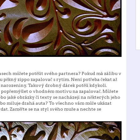
 časech můžete potěšit svého partnera? Pokud má zálibu v
mu pěkný
zippo zapalovač s rytím
. Není potřeba čekat až
narozeniny. Takový drobný dárek potěší kdykoli.
uste popřemýšlet o vhodném motivu na zapalovač. Můžete
ebo jaké obrázky či texty se nacházejí na některých jeho
ebo miluje drahá auta? To všechno vám může ukázat
ydat. Zaměřte se na styl svého muže a nechte se