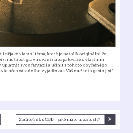
nějaké vlastní téma, které je natolik originální, že
ízí možnost gravírování na zapalovače s vlastním
 uplatnit svou fantazii a učinit z tohoto obyčejného
íc něco zásadního vyjadřovat. Váš muž toto gesto jistě
Začátečník s CBD – jaké máte možnosti?