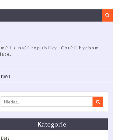
Search
jmě i z naší republiky. Chtěli bychom
láte.
raví
Search
for:
Kategorie
Děti