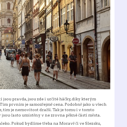
jsou pravda, jsou zde i určité háčky, díky kterým
 Tím prvním je samozřejmě cena. Podobně jako u všech
ce, tím je nemovitost dražší. Tak je tomu i v tomto
k ty jsou často umístěny v ne zrovna pěkné části města.
 daleko. Pokud bydlíme třeba na Moravě či ve Slezsku,