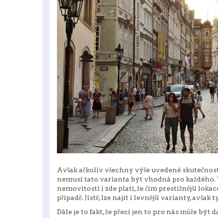
Avšak ačkoliv všechny výše uvedené skutečnosti 
nemusí tato varianta být vhodná pro každého.
nemovitostí i zde platí, že čím prestižnější loka
případě. Jistě, lze najít i levnější varianty, avša
Dále je to fakt, že přeci jen to pro nás může být