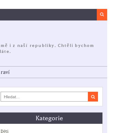
Search
jmě i z naší republiky. Chtěli bychom
láte.
raví
Search
for:
Kategorie
Děti