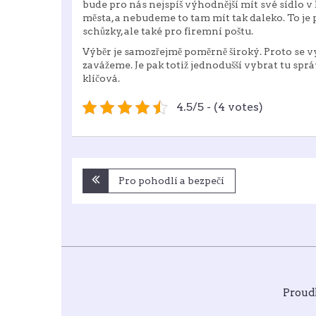
bude pro nás nejspíš výhodnější mít své sídlo v
města, a nebudeme to tam mít tak daleko. To je
schůzky, ale také pro firemní poštu.
Výběr je samozřejmě poměrně široký. Proto se vy
zavážeme. Je pak totiž jednodušší vybrat tu spr
klíčová.
4.5/5 - (4 votes)
Navigace
Pro pohodlí a bezpečí
pro
příspěvek
Proud