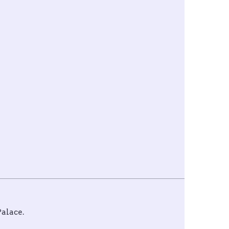
alace
.