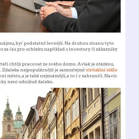
onájmu, byť podstatně levnější. Na druhou stranu tyto
u za čas pro schůzku například s investory či zákazníky
, kteří chtějí pracovat ze svého domu. Avšak je otázkou,
. Zdaleka nejpopulárnější je samozřejmě
virtuální sídlo
ní město, a je také nejznámější, a to i v zahraničí. Navíc
ticky není odnikud daleko.