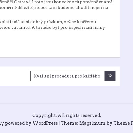
 Brně či Ostravě. I toto jsou koneckonců poměrně známá
 poměrně důležité, neboť tam budeme chodit nejen na
platí udělat si dobrý průzkum, než se k něčemu
ávnou variantu. A ta může být pro úspěch naší firmy
Kvalitní procedura pro každého
Copyright. All rights reserved.
ly powered by WordPress
|
Theme: Magzimum by
Theme P