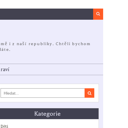
Search
jmě i z naší republiky. Chtěli bychom
láte.
raví
Search
for:
Kategorie
Děti