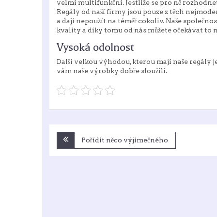
velmi multifunkční. Jestliže se pro ně rozhodne
Regály od naší firmy jsou pouze z těch nejmoder
a dají nepoužít na téměř cokoliv. Naše společnost
kvality a díky tomu od nás můžete očekávat to n
Vysoká odolnost
Další velkou výhodou, kterou mají naše
regály
j
vám naše výrobky dobře sloužili.
Navigace
Pořídit něco výjimečného
pro
příspěvek