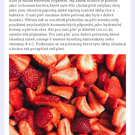
Kůže je našim největším orgánem. Její hlavní funkce je působit
jako ochranná bariéra, která naše tělo chrání před vnějšími vlivy,
jako jsou sluneční paprsky, nízké teploty, toxické látky, viry a
bakterie.
O naši pleť musíme dobře pečovat, aby byla v dobré
kondici. Většina lidí se soustředí především na péči zvenku, tedy
používání nejrůznějších kosmetických přípravků, jako hydratační
krémy a pleťová séra. Ale pro naši pleť je důležité i to, co do
našeho těla přijímáme.
Pro naši pleť jsou dobré potraviny, které
obsahují zinek, omega-3 mastné kyseliny, antioxidanty nebo
vitamíny A a C. Podívejme se na potraviny, které tyto látky obsahují
a budou tak prospěšné vaší pleti.