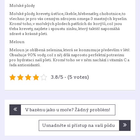
Mořské plody
Mořské plody, krevety, ústřice, škeble, hřebenatky, chobotnice, to
všechno je pro vás cenným zdrojem omega-3 mastných kyselin.
Kromě toho, v mořských plodech patřících do korýšů, což jsou
třeba krevety, najdete i spoustu zinku, který taktéž napomáhá
zdravé a krásné pleti.
Meloun
Meloun je oblíbená zelenina, která se konzumuje především v létě.
Obsahuje 90% vody, což z něj dělá naprosto perfektní potravinu
pro hydrataci naší pleti. Kromě toho se v něm nachází i vitamín C a
řada antioxidantů.
3.8/5 - (5 votes)
Navigace
V bazénu jako u moře? Žádný problém!
pro
příspěvek
Usnadněte si přístup na vaši půdu