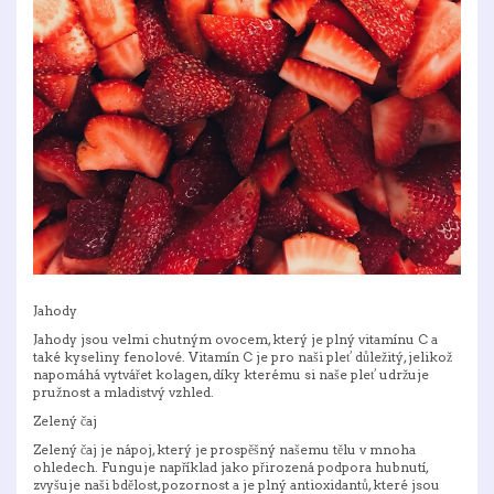
Jahody
Jahody jsou velmi chutným ovocem, který je plný vitamínu C a
také kyseliny fenolové. Vitamín C je pro naši pleť důležitý, jelikož
napomáhá vytvářet kolagen, díky kterému si naše pleť udržuje
pružnost a mladistvý vzhled.
Zelený čaj
Zelený čaj je nápoj, který je prospěšný našemu tělu v mnoha
ohledech. Funguje například jako přirozená podpora hubnutí,
zvyšuje naši bdělost, pozornost a je plný antioxidantů, které jsou