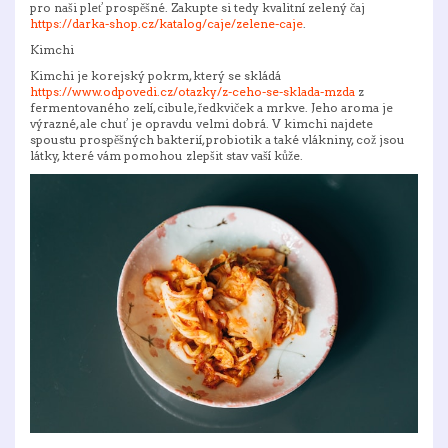
pro naši pleť prospěšné. Zakupte si tedy kvalitní zelený čaj
https://darka-shop.cz/katalog/caje/zelene-caje
.
Kimchi
Kimchi je korejský pokrm, který se skládá
https://www.odpovedi.cz/otazky/z-ceho-se-sklada-mzda
z
fermentovaného zelí, cibule, ředkviček a mrkve. Jeho aroma je
výrazné, ale chuť je opravdu velmi dobrá. V kimchi najdete
spoustu prospěšných bakterií, probiotik a také vlákniny, což jsou
látky, které vám pomohou zlepšit stav vaší kůže.