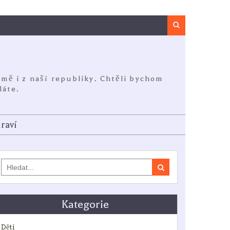
Search
jmě i z naší republiky. Chtěli bychom
láte.
raví
Search
for:
Kategorie
Děti