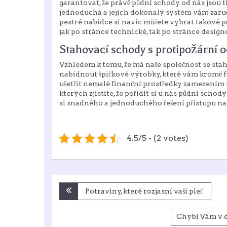
garantovat, že právě
půdní schody
od nás jsou t
jednoduchá a jejich dokonalý systém vám zaruč
pestré nabídce si navíc můžete vybrat takové 
jak po stránce technické, tak po stránce design
Stahovací schody s protipožární 
Vzhledem k tomu, že má naše společnost se st
nabídnout špičkové výrobky, které vám kromě fu
ušetřit nemalé finanční prostředky zamezením ú
kterých zjistíte, že pořídit si u nás půdní scho
si snadného a jednoduchého řešení přístupu na v
4.5/5 - (2 votes)
Navigace
Potraviny, které rozjasní vaši pleť
pro
Chybí Vám v d
příspěvek