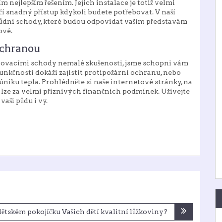
ím nejlepším řešením. Jejich instalace je totiž velmi
í snadný přístup kdykoli budete potřebovat. V naší
půdní schody, které budou odpovídat vašim představám
ové.
ochranou
ahovacími schody nemalé zkušenosti, jsme schopni vám
nkčnosti dokáží zajistit protipožární ochranu, nebo
niku tepla. Prohlédněte si naše internetové stránky, na
dy lze za velmi příznivých finančních podmínek. Užívejte
aši půdu i vy.
ětském pokojíčku Vašich dětí kvalitní lůžkoviny?