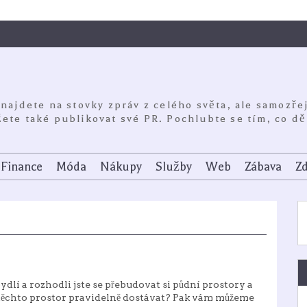
 najdete na stovky zpráv z celého světa, ale samozře
ete také publikovat své PR. Pochlubte se tím, co dě
Finance
Móda
Nákupy
Služby
Web
Zábava
Zd
dlí a rozhodli jste se přebudovat si půdní prostory a
do těchto prostor pravidelně dostávat? Pak vám můžeme