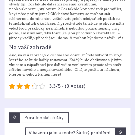
skvělý tip! Což takhle dát šanci něčemu kvalitnímu,
neokoukanému, stylovému? Což takhle konečně začít přemýšlet,
když něco pořizujeme?
Obkladové kameny
se mohou stát
nádhernou dominantou vašich vstupních míst, vašich podlah na
terasách, vašich okolí bazénů, prostě všude tam, kde je chcete mít a
vidět! Jsou prakticky nezničitelné, nebudou poznamenány vlivy
počasí, ani užíváním, díky tomu, že jsou přírodního charakteru. Z
přírody vzešli, v přírodě jsou doma. A mohou být doma právě u vás!
Na vaší zahradě
Ano, na vaší zahradě, v okolí vašeho domu, můžete vytvořit místo, u
kterého se bude každý zastavovat! Každý bude obdivovat s jakým
vkusem a nápaditostí jste dali vašim venkovním prostorám směr
něčeho nového a neopakovatelného. Chtějte pocítit tu nádheru,
kterou si sebou kámen nese!
3.3/5 - (3 votes)
Navigace
Poradenské služby
pro
příspěvek
V bazénu jako u moře? Žádný problém!