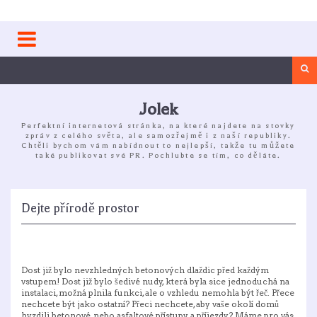
Skip
to
content
Sea
Jolek
Perfektní internetová stránka, na které najdete na stovky
zpráv z celého světa, ale samozřejmě i z naší republiky.
Chtěli bychom vám nabídnout to nejlepší, takže tu můžete
také publikovat své PR. Pochlubte se tím, co děláte.
Dejte přírodě prostor
Dost již bylo nevzhledných betonových dlaždic před každým
vstupem! Dost již bylo šedivé nudy, která byla sice jednoduchá na
instalaci, možná plnila funkci, ale o vzhledu nemohla být řeč. Přece
nechcete být jako ostatní? Přeci nechcete, aby vaše okolí domů
hyzdili betonové, nebo asfaltové přístupy a příjezdy? Máme pro vás