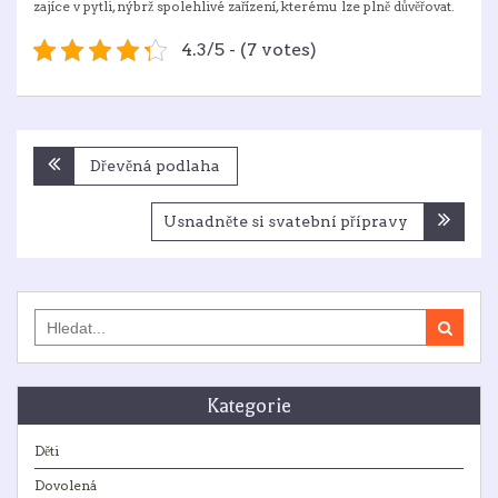
zajíce v pytli, nýbrž spolehlivé zařízení, kterému lze plně důvěřovat.
4.3/5 - (7 votes)
Navigace
Dřevěná podlaha
pro
příspěvek
Usnadněte si svatební přípravy
Search
for:
Kategorie
Děti
Dovolená