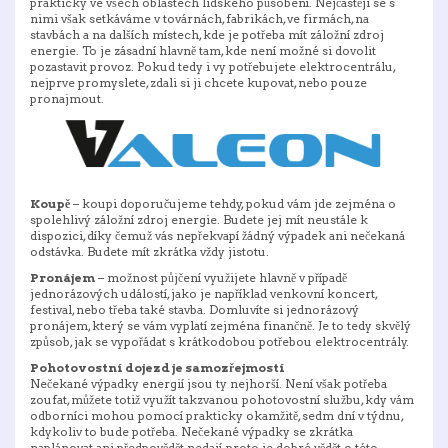
prakticky ve všech oblastech lidského působení. Nejčastěji se s
nimi však setkáváme v továrnách, fabrikách, ve firmách, na
stavbách a na dalších místech, kde je potřeba mít záložní zdroj
energie. To je zásadní hlavně tam, kde není možné si dovolit
pozastavit provoz. Pokud tedy i vy potřebujete elektrocentrálu,
nejprve promyslete, zdali si ji chcete kupovat, nebo pouze
pronajmout.
Koupě
– koupi doporučujeme tehdy, pokud vám jde zejména o
spolehlivý záložní zdroj energie. Budete jej mít neustále k
dispozici, díky čemuž vás nepřekvapí žádný výpadek ani nečekaná
odstávka. Budete mít zkrátka vždy jistotu.
Pronájem
– možnost půjčení využijete hlavně v případě
jednorázových událostí, jako je například venkovní koncert,
festival, nebo třeba také stavba. Domluvíte si jednorázový
pronájem, který se vám vyplatí zejména finančně. Je to tedy skvělý
způsob, jak se vypořádat s krátkodobou potřebou elektrocentrály.
Pohotovostní dojezd je samozřejmostí
Nečekané výpadky energií jsou ty nejhorší. Není však potřeba
zoufat, můžete totiž využít takzvanou pohotovostní službu, kdy vám
odborníci mohou pomocí prakticky okamžitě, sedm dní v týdnu,
kdykoliv to bude potřeba. Nečekané výpadky se zkrátka
naplánovat ani předpovědět nedají, proto je dobré vědět o této