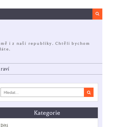
Search
jmě i z naší republiky. Chtěli bychom
láte.
raví
Search
for:
Kategorie
Děti