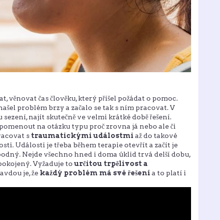
t, věnovat čas člověku, který přišel požádat o pomoc.
našel problém brzy a začalo se tak s ním pracovat. V
sezení, najít skutečně ve velmi krátké době řešení.
pomenout na otázku typu proč zrovna já nebo ale či
racovat s
traumatickými událostmi
až do takové
ti. Události je třeba během terapie otevřít a začít je
bodný. Nejde všechno hned i doma úklid trvá delší dobu,
spokojený. Vyžaduje to
určitou trpělivost a
ravdou je, že
každý problém má své řešení
a to platí i