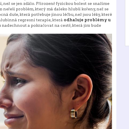
í, než se jen zdálo. Přirozeně fyzickou bolest se snažíme
m neřeší problém, který má daleko hlubší kořeny, než se
 duše, která potřebuje jinou léčbu, než jsou léky, které
 hlubinná
regresní terapie
, která
odhaluje problémy u
nadechnout a pokračovat na cestě, která jim bude