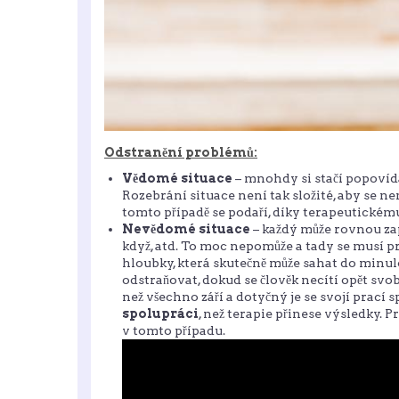
Odstranění problémů:
Vědomé situace
– mnohdy si stačí popovída
Rozebrání situace není tak složité, aby se ne
tomto případě se podaří, díky terapeutickému 
Nevědomé situace
– každý může rovnou za
když, atd. To moc nepomůže a tady se musí p
hloubky, která skutečně může sahat do minulos
odstraňovat, dokud se člověk necítí opět svo
než všechno září a dotyčný je se svojí prací 
spolupráci
, než terapie přinese výsledky. P
v tomto případu.