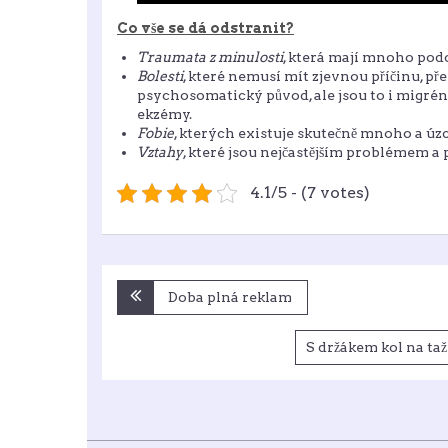
Co vše se dá odstranit?
Traumata z minulosti
, která mají mnoho podo
Bolesti
, které nemusí mít zjevnou příčinu, př
psychosomatický původ, ale jsou to i migré
ekzémy.
Fobie
, kterých existuje skutečně mnoho a úz
Vztahy
, které jsou nejčastějším problémem a
4.1/5 - (7 votes)
Navigace
Doba plná reklam
pro
S držákem kol na ta
příspěvek