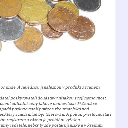
oc jinde. A nejednou ji naleznou v produktu zvaném
adatel poskytovateli do zástavy nějakou svoji nemovitost,
rocent odhadní ceny takové nemovitosti. Přičemž se
 odpadá poskytovateli potřeba zkoumat jako pod
který z nich může být tolerován. A pokud přesto ne, stačí
stým registrem a rázem je problém vyřešen.
jmy žadatele, neboť ty zde postačují nízké a v krajním