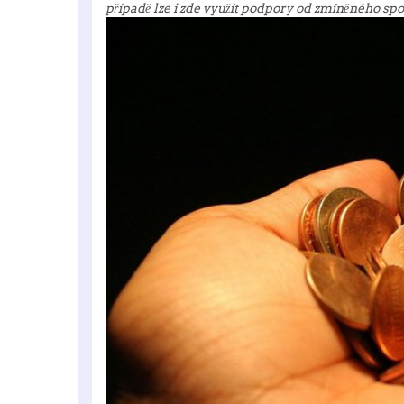
případě lze i zde využít podpory od zmíněného spo