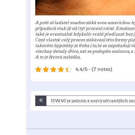
A poté už žadatel snadno získá svou americkou h
případech však již od čtyř procent ročně. S možnost
také je eventuálně kdykoliv vrátit předčasně bez 
Čímž vlastně celý proces získávání této formy půjčk
takovéto hypotéky je třeba i to, že se nepožadují 
všechny detaily dříve, než se podepíše smlouva, a
A to je férová nabídka.
4.4/5 - (7 votes)
Navigace
15W40 je jedním z nejvyužívanějších m
pro
příspěvek