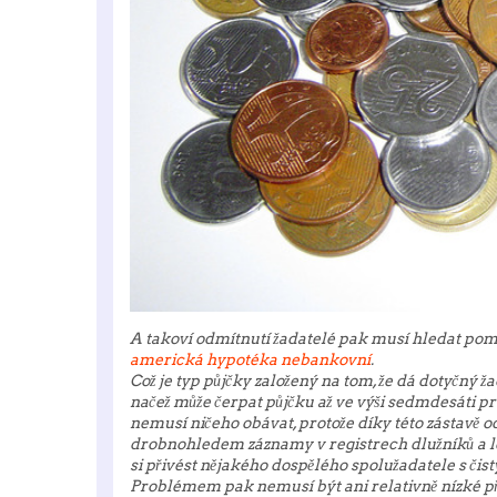
A takoví odmítnutí žadatelé pak musí hledat pom
americká hypotéka nebankovní
.
Což je typ půjčky založený na tom, že dá dotyčný ž
načež může čerpat půjčku až ve výši sedmdesáti p
nemusí ničeho obávat, protože díky této zástavě
drobnohledem záznamy v registrech dlužníků a lec
si přivést nějakého dospělého spolužadatele s či
Problémem pak nemusí být ani relativně nízké pří