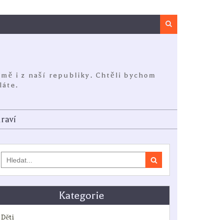
Search
jmě i z naší republiky. Chtěli bychom
láte.
raví
Search
for:
Kategorie
Děti