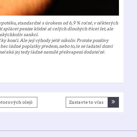
ypotéku, standardně s úrokem od 6,9 % ročně, v některých
í splácet peníze klidně až celých dlouhých třicet let, ale
jakýchkoliv sankcí.
y končí. Ale její výhody ještě nikoliv. Protože pozitivy
vůbec žádné poplatky předem, nebo to, že se žadatel dozví
 nečeká jej tedy žádné nemilé překvapení dodatečně.
otorových olejů
Zastavte to včas