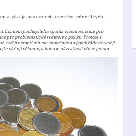
m-a-jaka-je-navratnost-investice-jednotlivych-
i. Což není pochopitelně špatná vlastnost, jenže pro
ce pro problematické žadatele o půjčku. Protože s
aději netouží mít nic společného a jejich žádosti raději
lo, že půjčují někomu, u koho je návratnost přece jenom