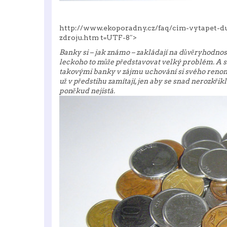
http://www.ekoporadny.cz/faq/cim-vytapet-du
zdroju.htm t=UTF-8″>
Banky si – jak známo – zakládají na důvěryhodnost
leckoho to může představovat velký problém. A si
takovými banky v zájmu uchování si svého renomé r
už v předstihu zamítají, jen aby se snad nerozkřik
poněkud nejistá.