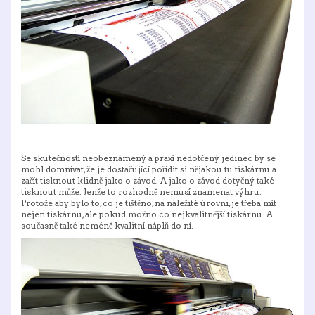
Se skutečností neobeznámený a praxí nedotčený jedinec by se
mohl domnívat, že je dostačující pořídit si nějakou tu tiskárnu a
začít tisknout klidně jako o závod. A jako o závod dotyčný také
tisknout může. Jenže to rozhodně nemusí znamenat výhru.
Protože aby bylo to, co je tištěno, na náležité úrovni, je třeba mít
nejen tiskárnu, ale pokud možno co nejkvalitnější tiskárnu. A
současně také neméně kvalitní náplň do ní.