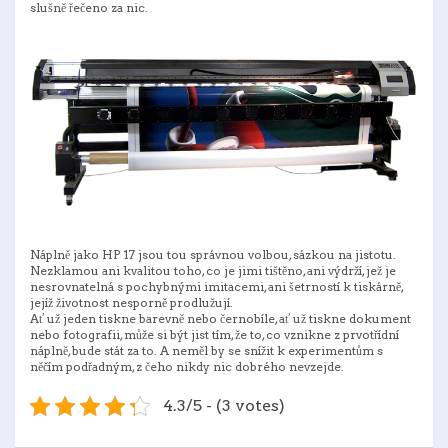
slušně řečeno za nic.
Náplně jako
HP 17
jsou tou správnou volbou, sázkou na jistotu.
Nezklamou ani kvalitou toho, co je jimi tištěno, ani výdrží, jež je
nesrovnatelná s pochybnými imitacemi, ani šetrností k tiskárně,
jejíž životnost nesporně prodlužují.
Ať už jeden tiskne barevně nebo černobíle, ať už tiskne dokument
nebo fotografii, může si být jist tím, že to, co vznikne z prvotřídní
náplně, bude stát za to. A neměl by se snížit k experimentům s
něčím podřadným, z čeho nikdy nic dobrého nevzejde.
4.3/5 - (3 votes)