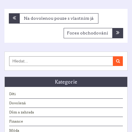
Navigace
Na dovolenou pouze s vlastním já
pro
příspěvek
Forex obchodování
Search
for:
Kategorie
Děti
Dovolená
Dům a zahrada
Finance
Móda