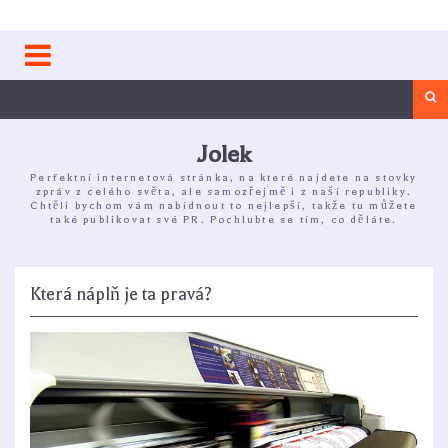
Skip
to
content
Sea
Jolek
Perfektní internetová stránka, na které najdete na stovky
zpráv z celého světa, ale samozřejmě i z naší republiky.
Chtěli bychom vám nabídnout to nejlepší, takže tu můžete
také publikovat své PR. Pochlubte se tím, co děláte.
Která náplň je ta pravá?