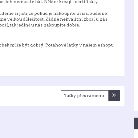
e jich nemusíte bát. Některé mají i certifikáty.
udeme si jistí, že pokud je nakoupíte u nás, budeme
e velkou důležitost. Žádné nekvalitní zboží u nás
oží, tak jedině u nás nakoupíte dobře.
výrobek může být dobrý. Potahové látky v našem eshopu
Tašky přes rameno