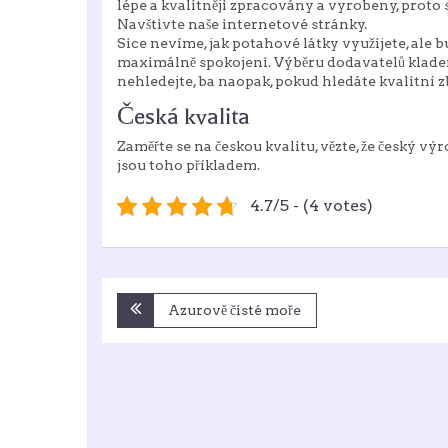
lépe a kvalitněji zpracovány a vyrobeny, proto s
Navštivte naše internetové stránky.
Sice nevíme, jak
potahové látky
využijete, ale b
maximálně spokojeni. Výběru dodavatelů kladem
nehledejte, ba naopak, pokud hledáte kvalitní zb
Česká kvalita
Zaměřte se na českou kvalitu, vězte, že český 
jsou toho příkladem.
4.7/5 - (4 votes)
Navigace
Azurově čisté moře
pro
příspěvek