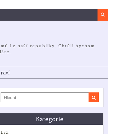
Search
jmě i z naší republiky. Chtěli bychom
láte.
raví
Search
for:
Kategorie
Děti