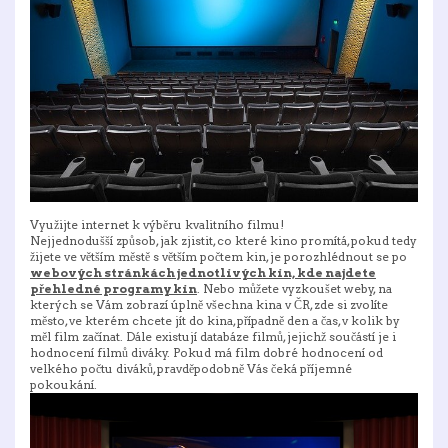
Využijte internet k výběru kvalitního filmu!
Nejjednodušší způsob, jak zjistit, co které kino promítá, pokud tedy
žijete ve větším městě s větším počtem kin, je porozhlédnout se po
webových stránkách jednotlivých kin, kde najdete
přehledné programy kin
. Nebo můžete vyzkoušet weby, na
kterých se Vám zobrazí úplně všechna kina v ČR, zde si zvolíte
město, ve kterém chcete jít do kina, případně den a čas, v kolik by
měl film začínat. Dále existují databáze filmů, jejichž součástí je i
hodnocení filmů diváky. Pokud má film dobré hodnocení od
velkého počtu diváků, pravděpodobně Vás čeká příjemné
pokoukání.