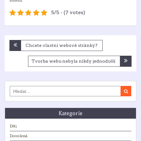
shlédli.
5/5 - (7 votes)
Navigace
Chcete vlastní webové stránky?
pro
příspěvek
Tvorba webu nebyla nikdy jednodušší
Search
for:
Kategorie
Děti
Dovolená