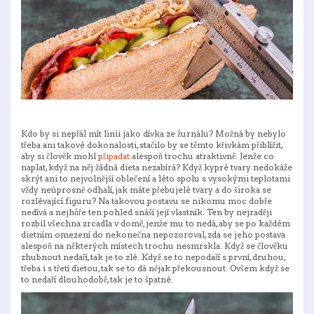
Kdo by si nepřál mít linii jako dívka ze žurnálu? Možná by nebylo
třeba ani takové dokonalosti, stačilo by se těmto křivkám přiblížit,
aby si člověk mohl
připadat
alespoň trochu atraktivně. Jenže co
naplat, když na něj žádná dieta nezabírá? Když kypré tvary nedokáže
skrýt ani to nejvolnější oblečení a léto spolu s vysokými teplotami
vždy neúprosně odhalí, jak máte přebujelé tvary a do široka se
rozlévající figuru? Na takovou postavu se nikomu moc dobře
nedívá a nejhůře ten pohled snáší její vlastník. Ten by nejraději
rozbil všechna zrcadla v domě, jenže mu to nedá, aby se po každém
dietním omezení do nekonečna nepozoroval, zda se jeho postava
alespoň na některých místech trochu nesmrskla. Když se člověku
zhubnout nedaří, tak je to zlé. Když se to nepodaří s první, druhou,
třeba i s třetí dietou, tak se to dá nějak překousnout. Ovšem když se
to nedaří dlouhodobě, tak je to špatné.