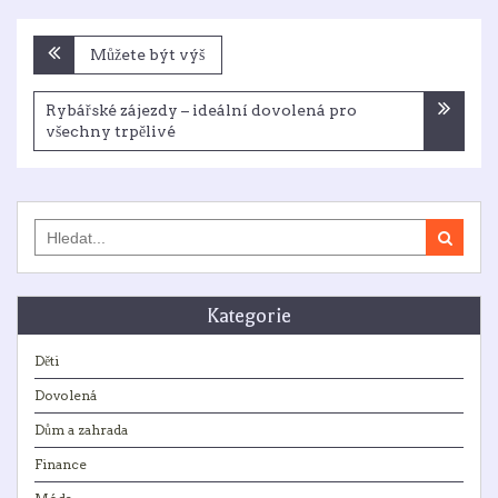
Navigace
Můžete být výš
pro
příspěvek
Rybářské zájezdy – ideální dovolená pro
všechny trpělivé
Search
for:
Kategorie
Děti
Dovolená
Dům a zahrada
Finance