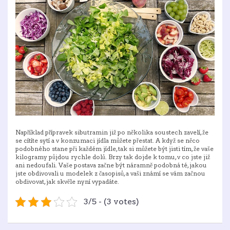
Například přípravek sibutramin
již po několika soustech zavelí, že
se cítíte sytí a v konzumaci jídla můžete přestat. A když se něco
podobného stane při každém jídle, tak si můžete být jisti tím, že vaše
kilogramy půjdou rychle dolů. Brzy tak dojde k tomu, v co jste již
ani nedoufali. Vaše postava začne být náramně podobná té, jakou
jste obdivovali u modelek z časopisů, a vaši známí se vám začnou
obdivovat, jak skvěle nyní vypadáte.
3/5 - (3 votes)