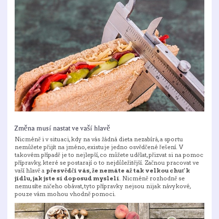
Změna musí nastat ve vaší hlavě
Nicméně i v situaci, kdy na vás žádná dieta nezabírá, a sportu
nemůžete přijít na jméno, existuje jedno osvědčené řešení. V
takovém případě je to nejlepší, co můžete udělat, přizvat si na pomoc
přípravky, které se postarají o to nejdůležitější. Začnou pracovat ve
vaší hlavě a
přesvědčí vás, že nemáte až tak velkou chuť k
jídlu, jak jste si doposud mysleli
. Nicméně rozhodně se
nemusíte ničeho obávat, tyto přípravky nejsou nijak návykové,
pouze vám mohou vhodně pomoci.