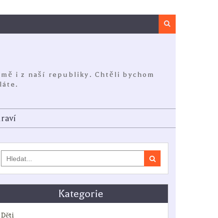
Search
jmě i z naší republiky. Chtěli bychom
láte.
raví
Search
for:
Kategorie
Děti