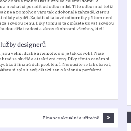
oc dobře a mohou kazit vzhled celému domu. V
u a nechat si poradit od odborníků. Tito odborníci totiž
aopak ne a pomohou vám tak k dokonalé zahradě, kterou
í nikdy stydět. Zajistit si takové odborníky přitom není
i za skvělou cenu. Díky tomu si tak můžete užívat skvělou
budou dělat radost a zároveň ohromí všechny, kteří
služby designerů
d jsou velmi drahé a nemohou si je tak dovolit. Naše
ahrad
za skvělé a atraktivní ceny. Díky těmto cenám si
kýchkoli finančních problémů. Nemusíte se tak obávat,
ůžete si splnit svůj dětský sen o krásné a perfektní
Finance aktuálně a užitečně