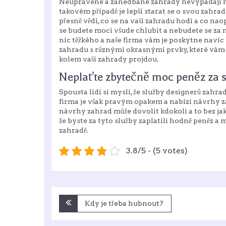
Neupravené a zanedbané zahrady nevypadají m
takovém případě je lepší starat se o svou zahrad
přesně vědí, co se na vaši zahradu hodí a co n
se budete moci všude chlubit a nebudete se za n
nic těžkého a naše firma vám je poskytne navíc 
zahradu s různými okrasnými prvky, které vám 
kolem vaší zahrady projdou.
Neplaťte zbytečně moc peněz za 
Spousta lidí si myslí, že služby designerů zahra
firma je však pravým opakem a nabízí
návrhy z
návrhy zahrad může dovolit kdokoli a to bez ja
že byste za tyto služby zaplatili hodně peněz a m
zahradě.
3.8/5 - (5 votes)
Navigace
Kdy je třeba hubnout?
pro