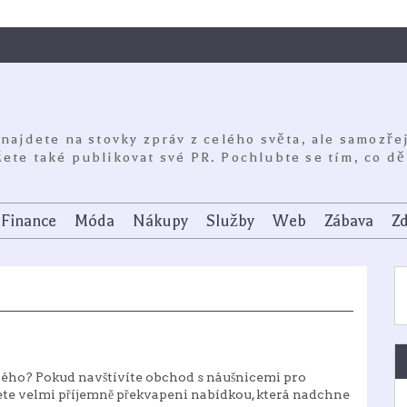
 najdete na stovky zpráv z celého světa, ale samozře
ete také publikovat své PR. Pochlubte se tím, co dě
Finance
Móda
Nákupy
Služby
Web
Zábava
Zd
čného? Pokud navštívíte obchod s
náušnicemi pro
ete velmi příjemně překvapeni nabídkou, která nadchne