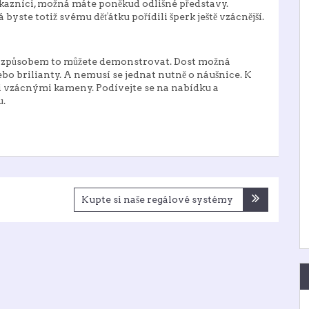
kazníci, možná máte poněkud odlišné představy.
byste totiž svému děťátku pořídili šperk ještě vzácnější.
mto způsobem to můžete demonstrovat. Dost možná
 brilianty. A nemusí se jednat nutně o náušnice. K
ými vzácnými kameny. Podívejte se na nabídku a
u.
Kupte si naše regálové systémy