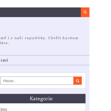
Search
jmě i z naší republiky. Chtěli bychom
láte.
raví
Search
for:
Kategorie
Děti