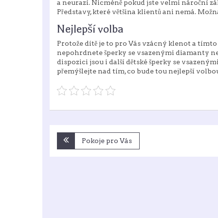
a neurazí. Nicméně pokud jste velmi nároční zá
Představy, které většina klientů ani nemá. Možná 
Nejlepší volba
Protože dítě je to pro Vás vzácný klenot a tí
nepohrdnete šperky se vsazenými diamanty nebo
dispozici jsou i další dětské šperky se vsazen
přemýšlejte nad tím, co bude tou nejlepší volbo
Navigace
Pokoje pro Vás
pro
příspěvek