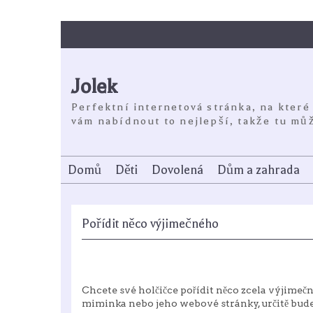
Skip
to
content
Jolek
Perfektní internetová stránka, na které
vám nabídnout to nejlepší, takže tu můž
Domů
Děti
Dovolená
Dům a zahrada
Pořídit něco výjimečného
Chcete své holčičce pořídit něco zcela výjime
miminka
nebo jeho webové stránky, určitě bud