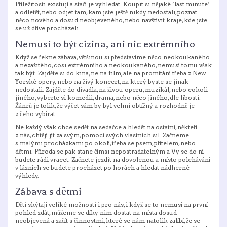
Příležitosti existují a stačí je vyhledat. Koupit si nějaké ‘last minute‘
a odletět, nebo odjet tam, kam jste ještě nikdy nedostali, poznat
něco nového a dosud neobjeveného, nebo navštívit kraje, kde jste
se už dříve procházeli.
Nemusí to být cizina, ani nic extrémního
Když se řekne zábava, většinou si představíme něco neokoukaného
a nezažitého, cosi extrémního a neokoukaného, nemusí tomu však
tak být. Zajděte si do kina, ne na film, ale na promítání třeba z New
Yorské opery, nebo na živý koncert, na který byste se jinak
nedostali. Zajděte do divadla, na živou operu, muzikál, nebo cokoli
jiného, vyberte si komedii, drama, nebo něco jiného, dle libosti.
Žánrů je tolik, že výčet sám by byl velmi obtížný a rozhodně je
z čeho vybírat.
Ne každý však chce sedět na sedačce a hledět na ostatní, někteří
z nás, chtějí jít za svým, pomocí svých vlastních sil. Začneme
s malými procházkami po okolí, třeba se psem, přítelem, nebo
dětmi. Příroda se pak stane čímsi nepostradatelným a Vy se do ní
budete rádi vracet. Začnete jezdit na dovolenou a místo polehávání
v lázních se budete procházet po horách a hledat nádherné
výhledy.
Zábava s dětmi
Děti skýtají veliké možnosti i pro nás, i když se to nemusí na první
pohled zdát, můžeme se díky nim dostat na místa dosud
neobjevená a začít s činnostmi, které se nám natolik zalíbí, že se