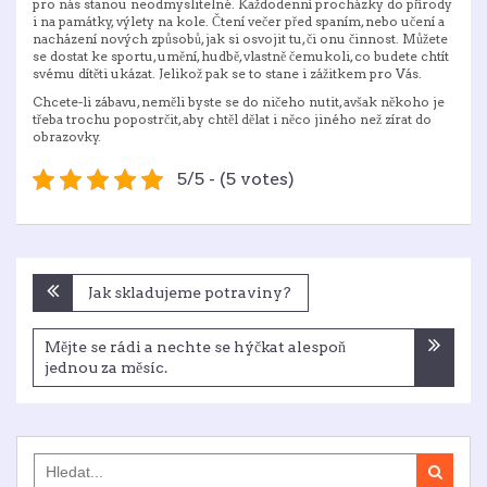
pro nás stanou neodmyslitelné. Každodenní procházky do přírody
i na památky, výlety na kole. Čtení večer před spaním, nebo učení a
nacházení nových způsobů, jak si osvojit tu, či onu činnost. Můžete
se dostat ke sportu, umění, hudbě, vlastně čemukoli, co budete chtít
svému dítěti ukázat. Jelikož pak se to stane i zážitkem pro Vás.
Chcete-li zábavu, neměli byste se do ničeho nutit, avšak někoho je
třeba trochu popostrčit, aby chtěl dělat i něco jiného než zírat do
obrazovky.
5/5 - (5 votes)
Navigace
Jak skladujeme potraviny?
pro
příspěvek
Mějte se rádi a nechte se hýčkat alespoň
jednou za měsíc.
Search
for: