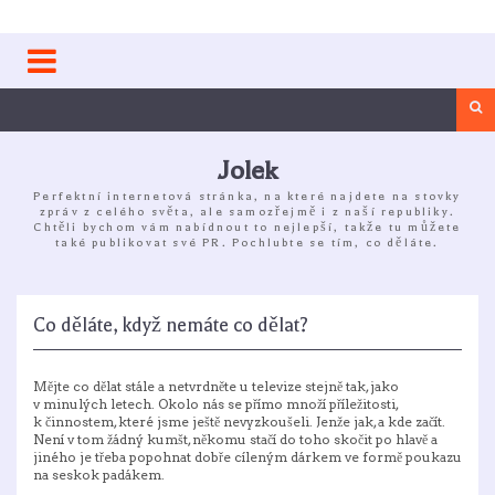
Skip
to
content
Sea
Jolek
Perfektní internetová stránka, na které najdete na stovky
zpráv z celého světa, ale samozřejmě i z naší republiky.
Chtěli bychom vám nabídnout to nejlepší, takže tu můžete
také publikovat své PR. Pochlubte se tím, co děláte.
Co děláte, když nemáte co dělat?
Mějte co dělat stále a netvrdněte u televize stejně tak, jako
v minulých letech. Okolo nás se přímo množí příležitosti,
k činnostem, které jsme ještě nevyzkoušeli. Jenže jak, a kde začít.
Není v tom žádný kumšt, někomu stačí do toho skočit po hlavě a
jiného je třeba popohnat dobře cíleným dárkem ve formě poukazu
na seskok padákem.