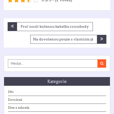
Navigace
Proč nosit koženou kabelku crossbody
pro
příspěvek
Na dovolenou pouze s vlastním já
Search
for:
Kategorie
Děti
Dovolená
Dům a zahrada