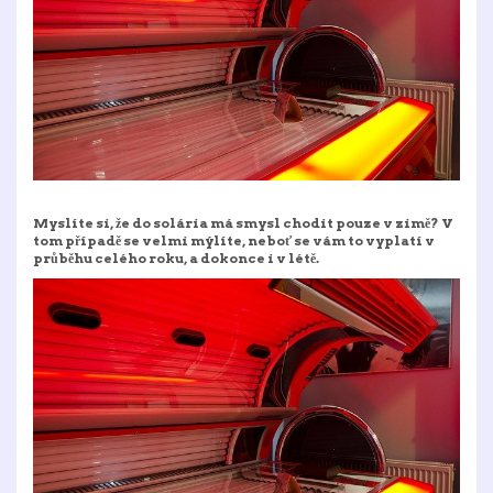
Myslíte si, že do solária má smysl chodit pouze v zimě? V
tom případě se velmi mýlíte, neboť se vám to vyplatí v
průběhu celého roku, a dokonce i v létě.