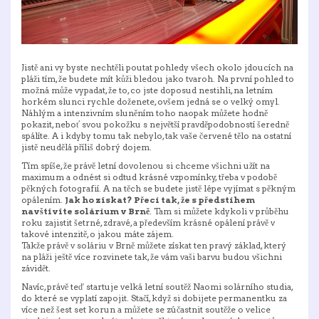
Jistě ani vy byste nechtěli poutat pohledy všech okolo jdoucích na
pláži tím, že budete mít kůži bledou jako tvaroh. Na první pohled to
možná může vypadat, že to, co jste doposud nestihli, na letním
horkém slunci rychle doženete, ovšem jedná se o velký omyl.
Náhlým a intenzivním sluněním toho naopak můžete hodně
pokazit, neboť svou pokožku s největší pravděpodobností šeredně
spálíte. A i kdyby tomu tak nebylo, tak vaše červené tělo na ostatní
jistě neudělá příliš dobrý dojem.
Tím spíše, že právě letní dovolenou si chceme všichni užít na
maximum a odnést si odtud krásné vzpomínky, třeba v podobě
pěkných fotografií. A na těch se budete jistě lépe vyjímat s pěkným
opálením.
Jak ho získat? Přeci tak, že s předstihem
navštívíte solárium v Brně
. Tam si můžete kdykoli v průběhu
roku zajistit šetrné, zdravé, a především krásné opálení právě v
takové intenzitě, o jakou máte zájem.
Takže právě v soláriu v Brně můžete získat ten pravý základ, který
na pláži ještě více rozvinete tak, že vám vaši barvu budou všichni
závidět.
Navíc, právě teď startuje
velká letní soutěž Naomi
solárního studia,
do které se vyplatí zapojit. Stačí, když si dobijete permanentku za
více než šest set korun a můžete se zúčastnit soutěže o velice