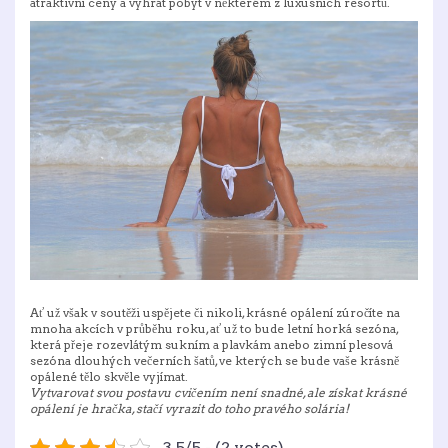
atraktivní ceny a vyhrát pobyt v některém z luxusních resortů.
Ať už však v soutěži uspějete či nikoli, krásné opálení zúročíte na
mnoha akcích v průběhu roku, ať už to bude letní horká sezóna,
která přeje rozevlátým sukním a plavkám anebo zimní plesová
sezóna dlouhých večerních šatů, ve kterých se bude vaše krásně
opálené tělo skvěle vyjímat.
Vytvarovat svou postavu cvičením není snadné, ale získat krásné
opálení je hračka, stačí vyrazit do toho pravého solária!
3.5/5 - (2 votes)