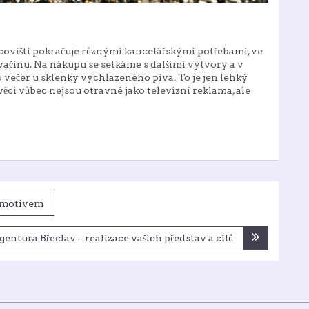
covišti pokračuje různými kancelářskými potřebami, ve
svačinu. Na nákupu se setkáme s dalšími výtvory a v
ko večer u sklenky vychlazeného piva. To je jen lehký
věci vůbec nejsou otravné jako televizní reklama, ale
m motivem
entura Břeclav – realizace vašich představ a cílů