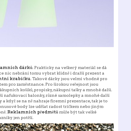
lamních dárků
. Prakticky na veškerý materiál se dá
e nic nebrání tomu vybrat klidně i dražší prezent a
ntní krabičku
. Takové dárky jsou velmi vhodné pro
m pro zaměstnance. Pro širokou veřejnost jsou
 nákupních košíků, propisky, nákupní tašky a mnohé další.
těší nafukovací balonky, různé samolepky a mnohé další
a když se na ně nahraje firemní prezentace, tak je to
bonusové body lze udělat radost tričkem nebo jiným
bně.
Reklamních předmětů
může být tak velké
zníky jen potěší.