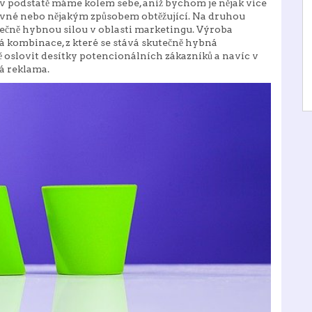
 v podstatě máme kolem sebe, aniž bychom je nějak více
avné nebo nějakým způsobem obtěžující. Na druhou
utečně hybnou silou v oblasti marketingu.
Výroba
lá kombinace, z které se stává skutečně hybná
 oslovit desítky potencionálních zákazníků a navíc v
ná reklama.