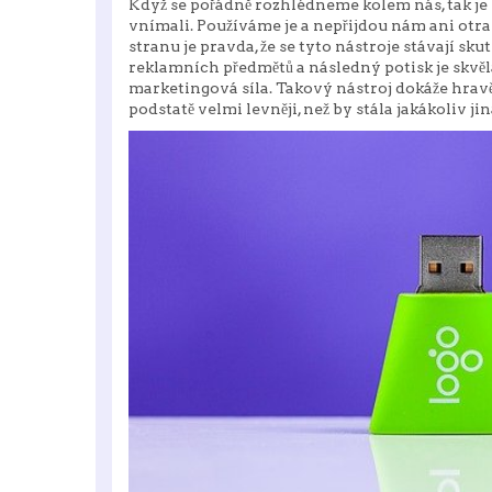
Když se pořádně rozhlédneme kolem nás, tak je
vnímali. Používáme je a nepřijdou nám ani otr
stranu je pravda, že se tyto nástroje stávají sk
reklamních předmětů
a následný potisk je skvě
marketingová síla. Takový nástroj dokáže hravě
podstatě velmi levněji, než by stála jakákoliv ji