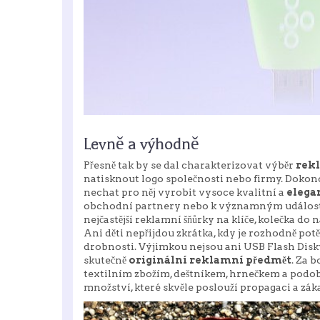
Levně a výhodně
Přesně tak by se dal charakterizovat výběr
rek
natisknout logo společnosti nebo firmy. Dokonc
nechat pro něj vyrobit vysoce kvalitní a
elega
obchodní partnery nebo k významným událoste
nejčastější reklamní šňůrky na klíče, kolečka do
Ani děti nepřijdou zkrátka, kdy je rozhodně po
drobnosti. Výjimkou nejsou ani USB Flash Disky 
skutečně
originální reklamní předmět
. Za 
textilním zbožím, deštníkem, hrnečkem a podo
množství, které skvěle poslouží propagaci a záka