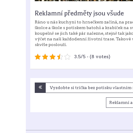
Reklamní předměty jsou všude
Ráno u nás kuchyni to hrnečkem začíná, na pra
školce a škole s potiskem batohů a krabiček na 
koupelně se jich také pár nalezne, stejně tak ja
výčet na naší každodenní životní trase. Takové 
skvěle poslouží.
3.5/5 - (8 votes)
Navigace
Vyzdobte si trička bez potisku vlastní
pro
Reklamní ag
příspěvek