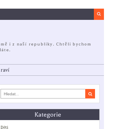
Search
jmě i z naší republiky. Chtěli bychom
láte.
raví
Search
for:
Kategorie
Děti