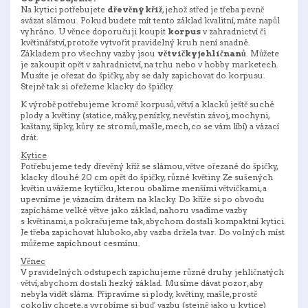
Na kytici potřebujete
dřevěný kříž
, jehož střed je třeba pevně
svázat slámou. Pokud budete mít tento základ kvalitní, máte napůl
vyhráno. U věnce doporučuji koupit
korpus
v zahradnictví či
květinářství, protože vytvořit pravidelný kruh není snadné.
Základem pro všechny vazby jsou
větvičky jehličnanů
. Můžete
je zakoupit opět v zahradnictví, na trhu nebo v hobby marketech.
Musíte je ořezat do špičky, aby se daly zapichovat do korpusu.
Stejně tak si ořežeme klacky do špičky.
K výrobě potřebujeme kromě korpusů, větví a klacků ještě suché
plody a květiny (statice, máky, penízky, nevěstin závoj, mochyni,
kaštany, šípky, kůry ze stromů, mašle, mech, co se vám líbí) a vázací
drát.
Kytice
Potřebujeme tedy dřevěný kříž se slámou, větve ořezané do špičky,
klacky dlouhé 20 cm opět do špičky, různé květiny Ze sušených
květin uvážeme kytičku, kterou obalíme menšími větvičkami, a
upevníme je vázacím drátem na klacky. Do kříže si po obvodu
zapícháme velké větve jako základ, nahoru vsadíme vazby
s květinami, a pokračujeme tak, abychom dostali kompaktní kytici.
Je třeba zapichovat hluboko, aby vazba držela tvar. Do volných míst
můžeme zapíchnout cesmínu.
Věnec
V pravidelných odstupech zapichujeme různé druhy jehličnatých
větví, abychom dostali hezký základ. Musíme dávat pozor, aby
nebyla vidět sláma. Připravíme si plody, květiny, mašle, prostě
cokoliv chcete, a vyrobíme si buď vazbu (stejně jako u kytice)