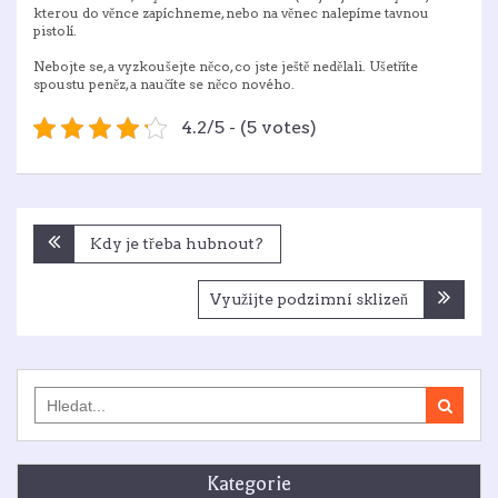
kterou do věnce zapíchneme, nebo na věnec nalepíme tavnou
pistolí.
Nebojte se, a vyzkoušejte něco, co jste ještě nedělali. Ušetříte
spoustu peněz, a naučíte se něco nového.
4.2/5 - (5 votes)
Navigace
Kdy je třeba hubnout?
pro
příspěvek
Využijte podzimní sklizeň
Search
for:
Kategorie