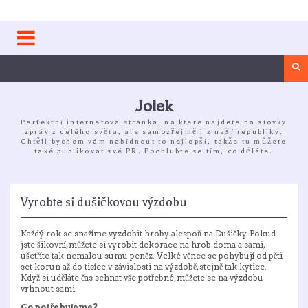
Skip
to
content
Sea
Jolek
Perfektní internetová stránka, na které najdete na stovky
zpráv z celého světa, ale samozřejmě i z naší republiky.
Chtěli bychom vám nabídnout to nejlepší, takže tu můžete
také publikovat své PR. Pochlubte se tím, co děláte.
Vyrobte si dušičkovou výzdobu
Každý rok se snažíme vyzdobit hroby alespoň na Dušičky. Pokud
jste šikovní, můžete si vyrobit dekorace na hrob doma a sami,
ušetříte tak nemalou sumu peněz. Velké věnce se pohybují od pěti
set korun až do tisíce v závislosti na výzdobě, stejně tak kytice.
Když si uděláte čas sehnat vše potřebné, můžete se na výzdobu
vrhnout sami.
Co potřebujeme?