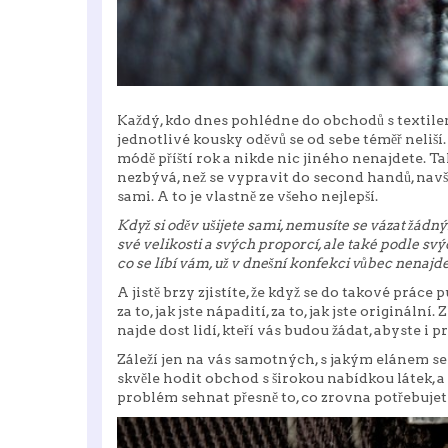
Každý, kdo dnes pohlédne do obchodů s textilem, a
jednotlivé kousky oděvů se od sebe téměř neliší.
módě příští rok a nikde nic jiného nenajdete. Ta
nezbývá, než se vypravit do second handů, navšt
sami. A to je vlastně ze všeho nejlepší.
Když si oděv ušijete sami, nemusíte se vázat žádn
své velikosti a svých proporcí, ale také podle svých 
co se líbí vám, už v dnešní konfekci vůbec nenajde
A jistě brzy zjistíte, že když se do takové práce p
za to, jak jste nápadití, za to, jak jste origináln
najde dost lidí, kteří vás budou žádat, abyste i pr
Záleží jen na vás samotných, s jakým elánem se do
skvěle hodit obchod s širokou nabídkou látek, a
problém sehnat přesně to, co zrovna potřebujete, 