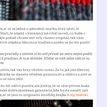
ť už se jedná o jakoukoli značku, brzy zjistí, že
 Stačí, že nějaký významný návrhář zavelí, co bude v
kže pokud chcete mít svůj vlastní originál, tak vám
ívit nějakou šikovnou švadlenu anebo se do šití pustit
ými pravidly a můžete si ho ušít přesně na míru nejen podle
představ. A to je důležité. Klidně se totiž může stát, že to,
te.
ustíte, tak vás brzy všichni ocení. Za to, jak jste šikovní,
í. Zkrátka se stanete středem pozornosti a obdivu a jistě se
o ně něco ušili.
 šití oděvů pustíte, ale jisté je, že se vám přitom bude
 také dobře zásobená galanterie, kde byste neměli mít
ať už jsou to originální knoflíky, krajka či
zip metráž
.