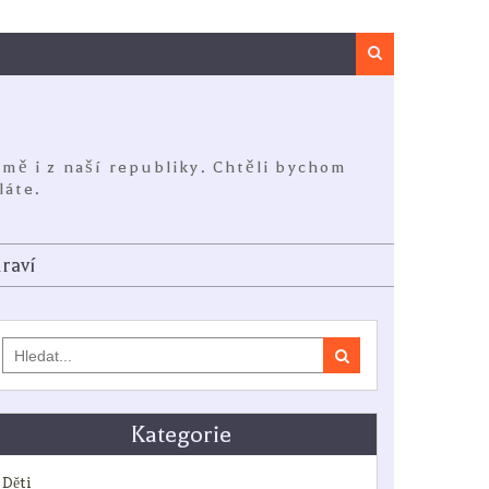
Search
jmě i z naší republiky. Chtěli bychom
láte.
raví
Search
for:
Kategorie
Děti