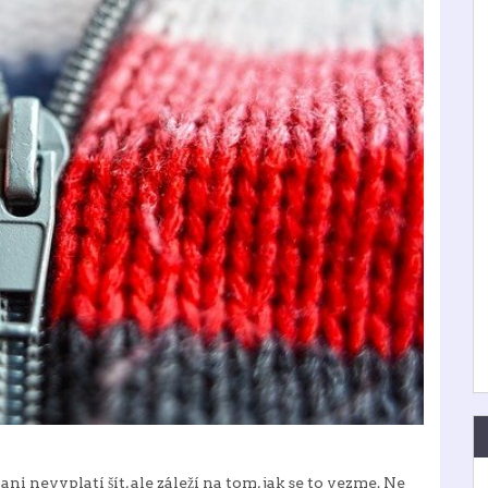
ani nevyplatí šít, ale záleží na tom, jak se to vezme. Ne